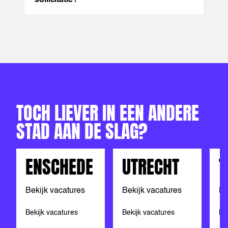
TOCH LIEVER IN EEN ANDERE
STAD AAN DE SLAG?
ENSCHEDE
UTRECHT
T
Bekijk vacatures
Bekijk vacatures
Be
Bekijk vacatures
Bekijk vacatures
Be