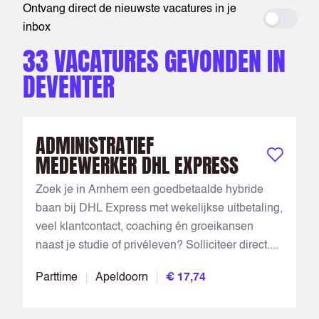
Ontvang direct de nieuwste vacatures in je
Maak ee
inbox
33 VACATURES GEVONDEN IN
DEVENTER
ADMINISTRATIEF
MEDEWERKER DHL EXPRESS
Bewaar vac
Zoek je in Arnhem een goedbetaalde hybride
baan bij DHL Express met wekelijkse uitbetaling,
veel klantcontact, coaching én groeikansen
naast je studie of privéleven? Solliciteer direct....
Parttime
Apeldoorn
€ 17,74