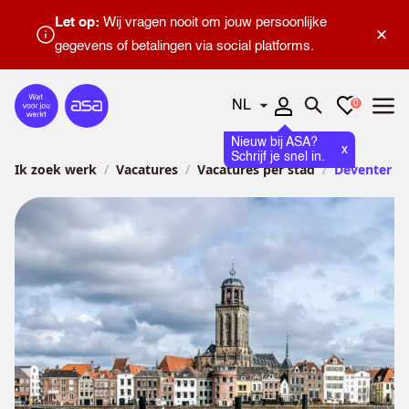
Let op:
Wij vragen nooit om jouw persoonlijke
×
gegevens of betalingen via social platforms.
Talen
Favorieten
0
Home
Zoeken openen
Menu
Nieuw bij ASA?
x
Schrijf je snel in.
Ik zoek werk
Vacatures
Vacatures per stad
Deventer