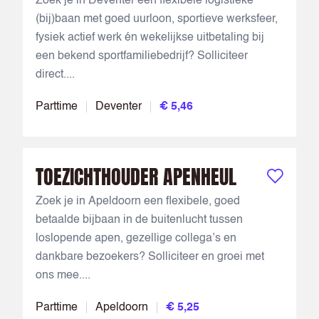
Zoek je in Deventer een flexibele logistieke
(bij)baan met goed uurloon, sportieve werksfeer,
fysiek actief werk én wekelijkse uitbetaling bij
een bekend sportfamiliebedrijf? Solliciteer
direct....
Parttime
Deventer
€ 5,46
TOEZICHTHOUDER APENHEUL
Bewaar vac
Zoek je in Apeldoorn een flexibele, goed
betaalde bijbaan in de buitenlucht tussen
loslopende apen, gezellige collega’s en
dankbare bezoekers? Solliciteer en groei met
ons mee....
Parttime
Apeldoorn
€ 5,25