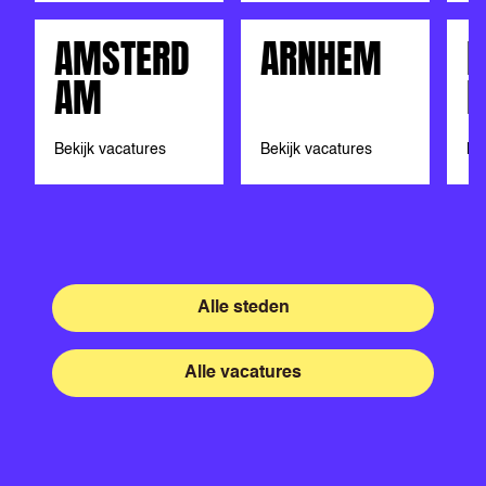
AMSTERD
ARNHEM
M
AM
H
Bekijk vacatures
Bekijk vacatures
Be
Alle steden
Alle vacatures