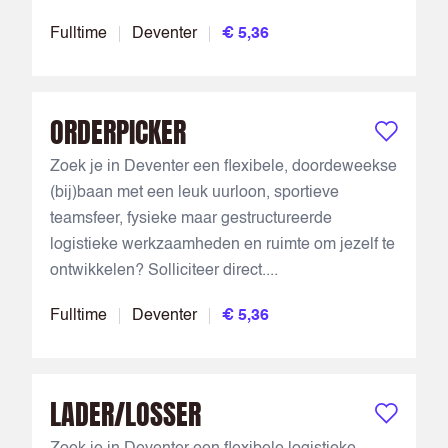
Fulltime
Deventer
€ 5,36
ORDERPICKER
Bewaar vac
Zoek je in Deventer een flexibele, doordeweekse
(bij)baan met een leuk uurloon, sportieve
teamsfeer, fysieke maar gestructureerde
logistieke werkzaamheden en ruimte om jezelf te
ontwikkelen? Solliciteer direct....
Fulltime
Deventer
€ 5,36
LADER/LOSSER
Bewaar vac