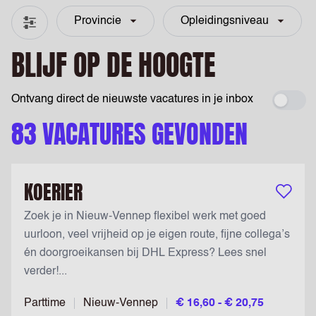
Provincie
Opleidingsniveau
Filter & zoeken
BLIJF OP DE HOOGTE
Ontvang direct de nieuwste vacatures in je inbox
Maak 
83 VACATURES GEVONDEN
KOERIER
Bewaar v
Zoek je in Nieuw-Vennep flexibel werk met goed
uurloon, veel vrijheid op je eigen route, fijne collega’s
én doorgroeikansen bij DHL Express? Lees snel
verder!...
Parttime
Nieuw-Vennep
€ 16,60 - € 20,75