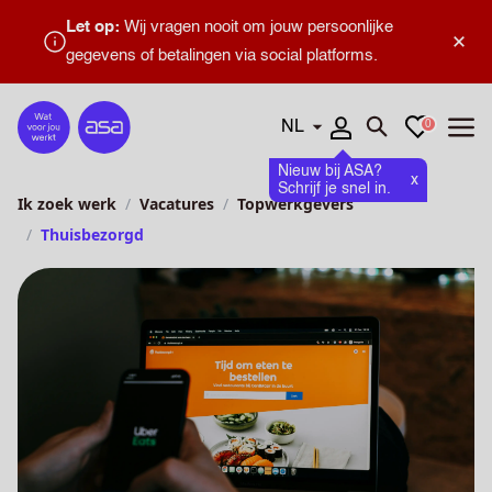
Let op:
Wij vragen nooit om jouw persoonlijke
×
gegevens of betalingen via social platforms.
Talen
Favorieten
0
Home
Zoeken openen
Menu
Nieuw bij ASA?
x
Schrijf je snel in.
Ik zoek werk
Vacatures
Topwerkgevers
Thuisbezorgd