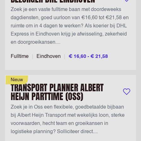
Bewaar v
Zoek je een vaste fulltime baan met doordeweeks
dagdiensten, goed uurloon van €16,60 tot €21,58 en
ruimte om in 4 dagen te werken? Als koerier bij DHL
Express in Eindhoven krijg je afwisseling, zekerheid
en doorgroeikansen....
Fulltime
Eindhoven
€ 16,60 - € 21,58
Nieuw
TRANSPORT PLANNER ALBERT
HEIJN PARTTIME (OSS)
Bewaar v
Zoek je in Oss een flexibele, goedbetaalde bijbaan
bij Albert Heijn Transport met wekelijks loon, sterke
voorwaarden, hecht team en groeikansen in
logistieke planning? Solliciteer direct....