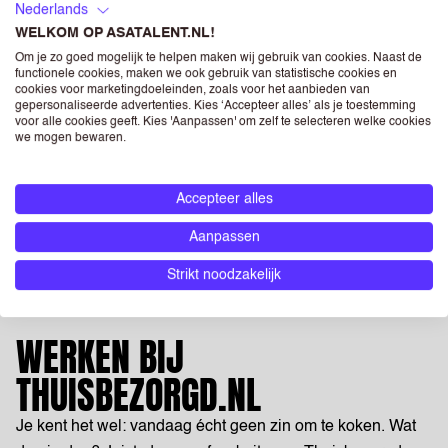
Zoek je een parttime vaste baan met uurloon tussen
Nederlands
WELKOM OP ASATALENT.NL!
€16,60 en €21,58, vaste werktijden en veel vrijheid?
Om je zo goed mogelijk te helpen maken wij gebruik van cookies. Naast de
Als fietsbezorger bij DHL Express in ’s-Gravenhage
functionele cookies, maken we ook gebruik van statistische cookies en
werk je buiten, blijft je fit en bouw je aan je
cookies voor marketingdoeleinden, zoals voor het aanbieden van
gepersonaliseerde advertenties. Kies ‘Accepteer alles’ als je toestemming
toekomst....
voor alle cookies geeft. Kies 'Aanpassen' om zelf te selecteren welke cookies
we mogen bewaren.
Parttime
's-Gravenhage
€ 16,60 - € 21,58
Accepteer alles
Aanpassen
1
2
...
9
>
Strikt noodzakelijk
WERKEN BIJ
THUISBEZORGD.NL
Je kent het wel: vandaag écht geen zin om te koken. Wat