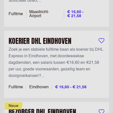
Solliciteer direct....
Maastricht-
€ 16,60 -
Fulltime
Airport
€ 21,58
KOERIER DHL EINDHOVEN
Bewaar v
Zoek je een stabiele fulltime baan als koerier bij DHL
Express in Eindhoven, met doordeweekse
dagdiensten, een salaris tussen €16,60 en €21,58
per uur, goede voorwaarden, gezellig team en
doorgroeikansen?...
Fulltime
Eindhoven
€ 16,60 - € 21,58
Nieuw
BEZORGER DHL EINDHOVEN