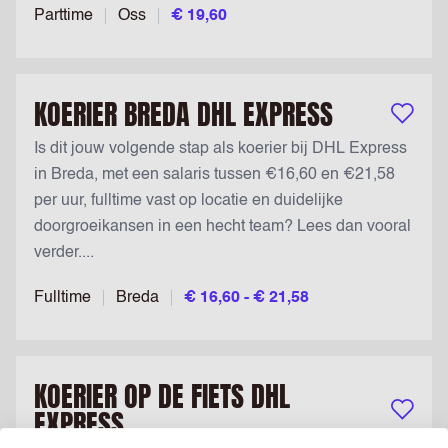
Parttime
Oss
€ 19,60
KOERIER BREDA DHL EXPRESS
Bewaar v
Is dit jouw volgende stap als koerier bij DHL Express
in Breda, met een salaris tussen €16,60 en €21,58
per uur, fulltime vast op locatie en duidelijke
doorgroeikansen in een hecht team? Lees dan vooral
verder....
Fulltime
Breda
€ 16,60 - € 21,58
KOERIER OP DE FIETS DHL
EXPRESS
Bewaar v