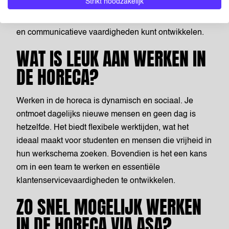
Strikt noodzakelijk
rollen, van bedienend personeel tot barista’s, waarbij
je direct in contact komt met het publiek en je sociale
en communicatieve vaardigheden kunt ontwikkelen.
WAT IS LEUK AAN WERKEN IN
DE HORECA?
Werken in de horeca is dynamisch en sociaal. Je
ontmoet dagelijks nieuwe mensen en geen dag is
hetzelfde. Het biedt flexibele werktijden, wat het
ideaal maakt voor studenten en mensen die vrijheid in
hun werkschema zoeken. Bovendien is het een kans
om in een team te werken en essentiële
klantenservicevaardigheden te ontwikkelen.
ZO SNEL MOGELIJK WERKEN
IN DE HORECA VIA ASA?