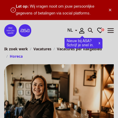
Let op:
Wij vragen nooit om jouw persoonlijke
×
gegevens of betalingen via social platforms.
Talen
Favorieten
0
Home
Zoeken openen
Menu
Nieuw bij ASA?
x
Schrijf je snel in.
Ik zoek werk
Vacatures
Vacatures per vakgebied
Horeca