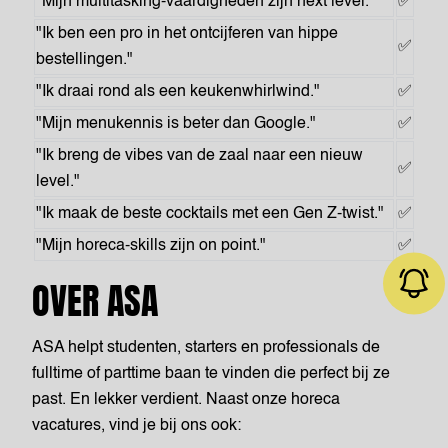
"Mijn multitasking-vaardigheden zijn next level."
✅
"Ik ben een pro in het ontcijferen van hippe
✅
bestellingen."
"Ik draai rond als een keukenwhirlwind."
✅
"Mijn menukennis is beter dan Google."
✅
"Ik breng de vibes van de zaal naar een nieuw
✅
level."
"Ik maak de beste cocktails met een Gen Z-twist."
✅
"Mijn horeca-skills zijn on point."
✅
OVER ASA
ASA helpt studenten, starters en professionals de
fulltime of parttime baan te vinden die perfect bij ze
Job alert
past. En lekker verdient. Naast onze horeca
vacatures, vind je bij ons ook: