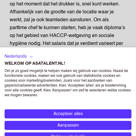
op het moment dat het drukker is, snel kunt werken.
Afhankelijk van de grootte van de locatie waar je
werkt, zal je ook teamleden aansturen. Om als
parttime chef te kunnen starten, heb je vaak diploma’s
op het gebied van HACCP-wetgeving en sociale
hygiëne nodig. Het salaris dat je verdient varieert per
opdrachtgever.
Nederlands
PARTTIME STUDENTEN
WELKOM OP ASATALENT.NL!
Om je zo goed mogelijk te helpen maken wij gebruik van cookies. Naast de
BIJBANEN IN DE HORECA
functionele cookies, maken we ook gebruik van statistische cookies en
cookies voor marketingdoeleinden, zoals voor het aanbieden van
gepersonaliseerde advertenties. Kies ‘Accepteer alles’ als je toestemming
voor alle cookies geeft. Kies 'Aanpassen' om zelf te selecteren welke cookies
ASA biedt tal van parttime horecabijbanen die ideaal
we mogen bewaren.
zijn voor studenten die naast hun studie willen
werken. Deze functies zijn uitermate geschikt voor wie
Accepteer alles
flexibel wil zijn in werktijden en tegelijkertijd
praktische vaardigheden wil opdoen in een levendige
Aanpassen
omgeving. Je kunt kiezen uit een breed scala aan