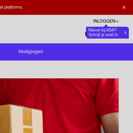
×
al platforms.
INLOGGEN
Nieuw bij ASA?
Talen
x
Favoriete
0
Schrijf je snel in.
Zoeken openen
Vestigingen