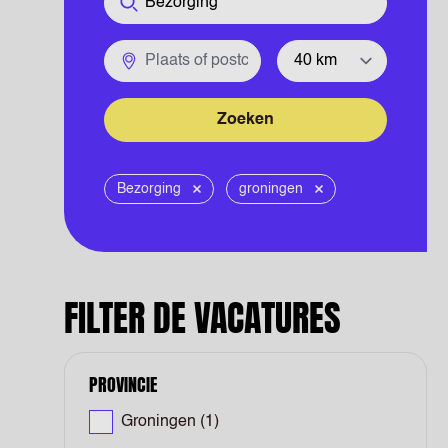
Plaats of postcode
Straal
Zoeken
Bezorging
groningen
Verwijder
Verwijder
FILTER DE VACATURES
PROVINCIE
Groningen
(1)