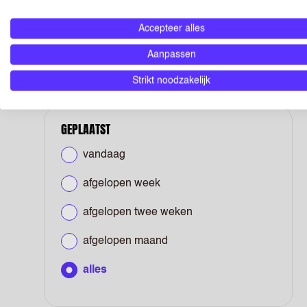
WERKLOCATIE
Accepteer alles
Op locatie
(1)
Aanpassen
Strikt noodzakelijk
GEPLAATST
vandaag
afgelopen week
afgelopen twee weken
afgelopen maand
alles