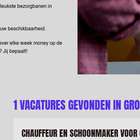
t de leukste bezorgbanen in
 als jouw beschikbaarheid.
𝗱𝗲𝗻. Liever elke week money op de
 Jij bepaalt!
1 VACATURES GEVONDEN IN GR
CHAUFFEUR EN SCHOONMAKER VOOR 