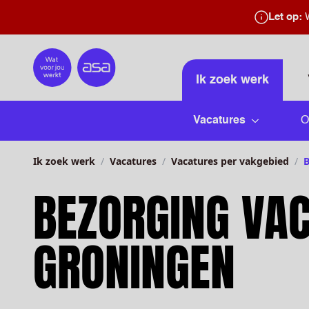
Let op:
W
Home
Ik zoek werk
Vacatures
O
Submenu 
Ik zoek werk
Vacatures
Vacatures per vakgebied
B
BEZORGING VA
GRONINGEN