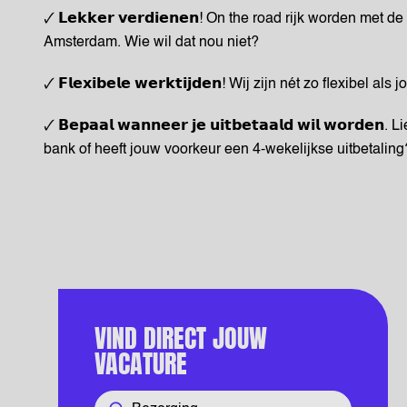
🗸 𝗟𝗲𝗸𝗸𝗲𝗿 𝘃𝗲𝗿𝗱𝗶𝗲𝗻𝗲𝗻! On the road rijk worden me
Amsterdam. Wie wil dat nou niet?
🗸 𝗙𝗹𝗲𝘅𝗶𝗯𝗲𝗹𝗲 𝘄𝗲𝗿𝗸𝘁𝗶𝗷𝗱𝗲𝗻! Wij zijn nét zo flexibel
🗸 𝗕𝗲𝗽𝗮𝗮𝗹 𝘄𝗮𝗻𝗻𝗲𝗲𝗿 𝗷𝗲 𝘂𝗶𝘁𝗯𝗲𝘁𝗮𝗮𝗹𝗱 𝘄𝗶𝗹 𝘄𝗼𝗿
bank of heeft jouw voorkeur een 4-wekelijkse uitbetaling?
VIND DIRECT JOUW
VACATURE
Functie