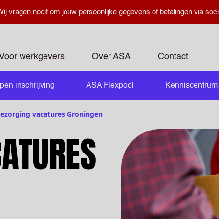
ij vragen nooit om jouw persoonlijke gegevens of betalingen via soci
Voor werkgevers
Over ASA
Contact
pen inschrijving
ASA Flexpool
Kenniscentrum
openen
ezorging vacatures Groningen
CATURES