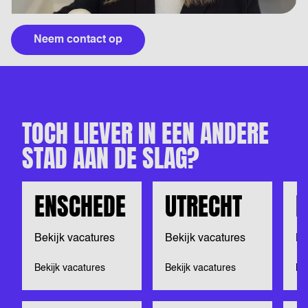
Neem contact op
TOCH LIEVER IN EEN ANDERE
STAD AAN DE SLAG?
ENSCHEDE
UTRECHT
D
Bekijk vacatures
Bekijk vacatures
Be
Bekijk vacatures
Bekijk vacatures
Be