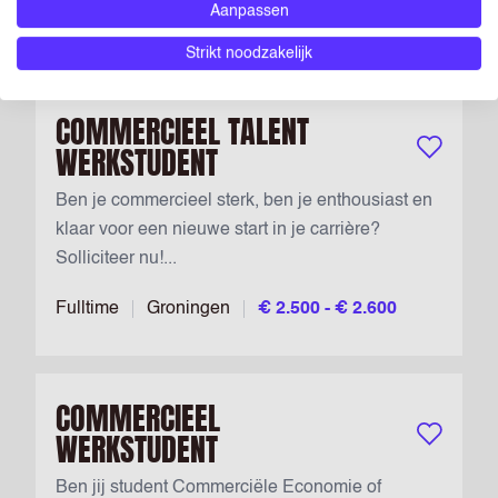
Aanpassen
Fulltime
Groningen
€ 18,29
Strikt noodzakelijk
COMMERCIEEL TALENT
WERKSTUDENT
Bewaar vac
Ben je commercieel sterk, ben je enthousiast en
klaar voor een nieuwe start in je carrière?
Solliciteer nu!...
Fulltime
Groningen
€ 2.500 - € 2.600
COMMERCIEEL
WERKSTUDENT
Bewaar vac
Ben jij student Commerciële Economie of