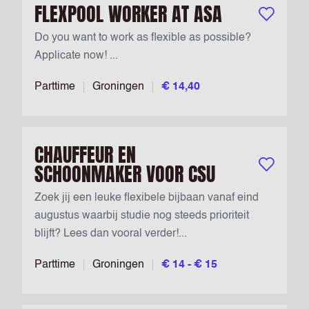
FLEXPOOL WORKER AT ASA
Bewaar vac
Do you want to work as flexible as possible?
Applicate now! ...
Parttime
Groningen
€ 14,40
CHAUFFEUR EN
SCHOONMAKER VOOR CSU
Bewaar vac
Zoek jij een leuke flexibele bijbaan vanaf eind
augustus waarbij studie nog steeds prioriteit
blijft? Lees dan vooral verder!...
Parttime
Groningen
€ 14 - € 15