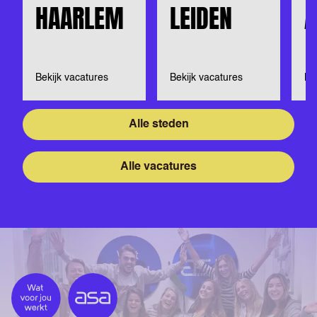
HAARLEM
LEIDEN
Bekijk vacatures
Bekijk vacatures
Be
Alle steden
Alle vacatures