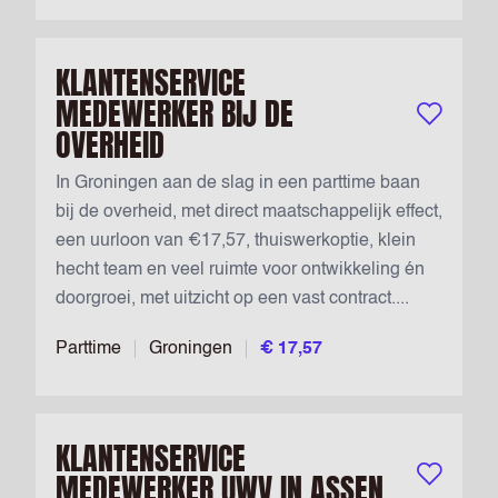
KLANTENSERVICE
MEDEWERKER BIJ DE
Bewaar vac
OVERHEID
In Groningen aan de slag in een parttime baan
bij de overheid, met direct maatschappelijk effect,
een uurloon van €17,57, thuiswerkoptie, klein
hecht team en veel ruimte voor ontwikkeling én
doorgroei, met uitzicht op een vast contract....
Parttime
Groningen
€ 17,57
KLANTENSERVICE
MEDEWERKER UWV IN ASSEN
Bewaar vac