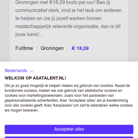
Groningen met €18,29 bruto per uur! Ben jij
communicatief sterk, vind je het leuk om anderen
te helpen en zie jij jezelf werken binnen
maatschappelijk relevante organisatie, dan is dit
jouw kans!...
Fulltime
Groningen
€ 18,29
Nederlands
FRONTOFFICE MEDEWERKER
WELKOM OP ASATALENT.NL!
PENSIOENEN TKP
Om je zo goed mogelijk te helpen maken wij gebruik van cookies. Naast de
Bewaar vac
functionele cookies, maken we ook gebruik van statistische cookies en
cookies voor marketingdoeleinden, zoals voor het aanbieden van
In Groningen klanten echt verder helpen met hun
gepersonaliseerde advertenties. Kies ‘Accepteer alles’ als je toestemming
voor alle cookies geeft. Kies 'Aanpassen' om zelf te selecteren welke cookies
pensioen, hybride werken en een startsalaris van
we mogen bewaren.
€18,29 per uur? In deze klantgerichte rol groei je
inhoudelijk door, met intensieve training,
Accepteer alles
coaching en duidelijke carrièrekansen....