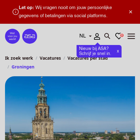
Let op:
Wij vragen nooit om jouw persoonlijke
×
gegevens of betalingen via social platforms.
Talen
Favorieten
0
Home
Zoeken openen
Menu
Nieuw bij ASA?
x
Schrijf je snel in.
Ik zoek werk
Vacatures
Vacatures per stad
Groningen