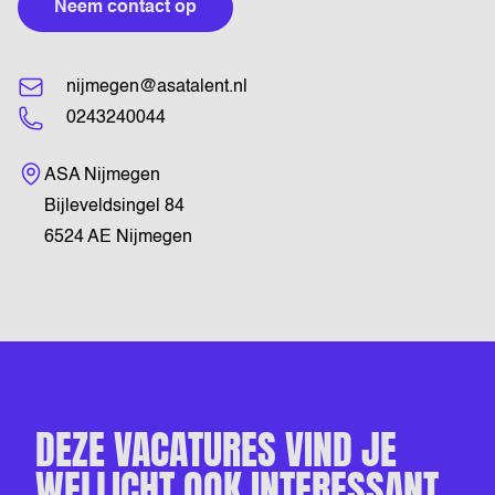
Neem contact op
nijmegen@asatalent.nl
0243240044
Bezoekadres
ASA Nijmegen
Bijleveldsingel 84
6524 AE Nijmegen
DEZE VACATURES VIND JE
WELLICHT OOK INTERESSANT