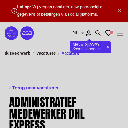
Let op:
Wij vragen nooit om jouw persoonlijke
×
gegevens of betalingen via social platforms.
Talen
Favorieten
0
Home
Zoeken openen
Menu
Nieuw bij ASA?
x
Schrijf je snel in.
Ik zoek werk
Vacatures
Vacature
Terug naar vacatures
ADMINISTRATIEF
MEDEWERKER DHL
EXPRESS