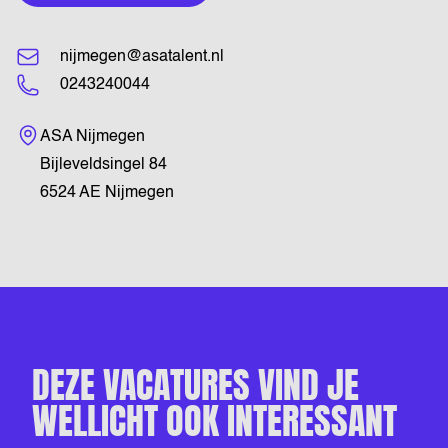
nijmegen@asatalent.nl
0243240044
Bezoekadres
ASA Nijmegen
Bijleveldsingel 84
6524 AE Nijmegen
DEZE VACATURES VIND JE
WELLICHT OOK INTERESSANT