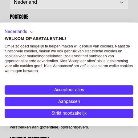
POSTCODE
Nederlands
WELKOM OP ASATALENT.NL!
CV
(OPTIONEEL)
Om je zo goed mogelijk te helpen maken wij gebruik van cookies. Naast de
functionele cookies, maken we ook gebruik van statistische cookies en
cookies voor marketingdoeleinden, zoals voor het aanbieden van
Drag & Drop je bestanden of
Bladeren
gepersonaliseerde advertenties. Kies ‘Accepteer alles’ als je toestemming
voor alle cookies geeft. Kies 'Aanpassen' om zelf te selecteren welke cookies
we mogen bewaren.
Powered by PQINA
Upload hier jouw CV. Dit is je visitekaartje voor ons én voor
opdrachtgevers waar we je voorstellen. Je kunt een foto opnemen
Accepteer alles
op je CV, maar als je dit niet doet heeft dit geen negatieve
Aanpassen
gevolgen voor je sollicitatie. Als je een foto opneemt in je CV dan
geef je ASA Talent - én de bedrijven die horen bij RGF Staffing the
Strikt noodzakelijk
Netherlands - toestemming om deze te verwerken en te
verstrekken aan (potentiële) opdrachtgevers.