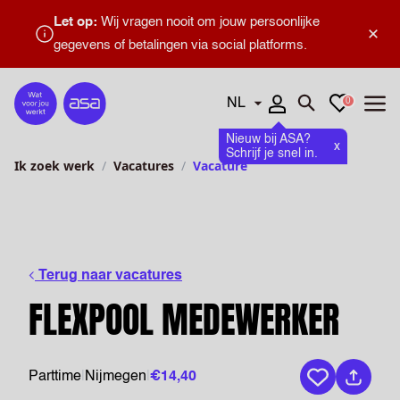
Let op:
Wij vragen nooit om jouw persoonlijke
×
gegevens of betalingen via social platforms.
Talen
Favorieten
0
Home
Zoeken openen
Menu
Nieuw bij ASA?
x
Schrijf je snel in.
Ik zoek werk
Vacatures
Vacature
Terug naar vacatures
FLEXPOOL MEDEWERKER
Parttime
|
Nijmegen
|
€14,40
Bewaar vaca