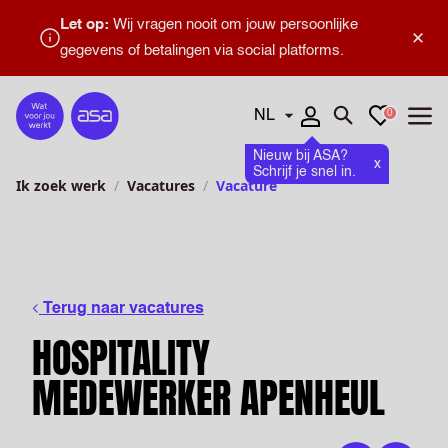
Let op:
Wij vragen nooit om jouw persoonlijke
×
gegevens of betalingen via social platforms.
Talen
Favorieten
0
Home
Zoeken openen
Menu
Nieuw bij ASA?
x
Schrijf je snel in.
Ik zoek werk
Vacatures
Vacature
Terug naar vacatures
HOSPITALITY
MEDEWERKER APENHEUL