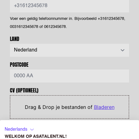
Voer een geldig telefoonnummer in. Bijvoorbeeld +31612345678,
0031612345678 of 0612345678.
LAND
POSTCODE
CV
(OPTIONEEL)
Drag & Drop je bestanden of
Bladeren
Powered by PQINA
Upload hier jouw CV. Dit is je visitekaartje voor ons én voor
Nederlands
opdrachtgevers waar we je voorstellen. Je kunt een foto opnemen
WELKOM OP ASATALENT.NL!