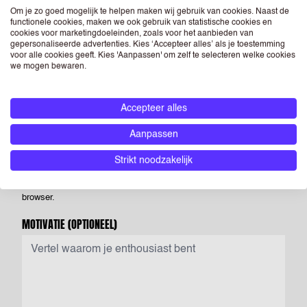
op je CV, maar als je dit niet doet heeft dit geen negatieve
Om je zo goed mogelijk te helpen maken wij gebruik van cookies. Naast de
functionele cookies, maken we ook gebruik van statistische cookies en
gevolgen voor je sollicitatie. Als je een foto opneemt in je CV dan
cookies voor marketingdoeleinden, zoals voor het aanbieden van
gepersonaliseerde advertenties. Kies ‘Accepteer alles’ als je toestemming
geef je ASA Talent - én de bedrijven die horen bij RGF Staffing the
voor alle cookies geeft. Kies 'Aanpassen' om zelf te selecteren welke cookies
Netherlands - toestemming om deze te verwerken en te
we mogen bewaren.
verstrekken aan (potentiële) opdrachtgevers.
LINKEDIN
(OPTIONEEL)
Accepteer alles
Aanpassen
Strikt noodzakelijk
Voer de URL van jouw openbare LinkedIn-profiel in. Log gewoon in
op jouw Linkedin-profiel en zoek naar de URL bovenaan jouw
browser.
MOTIVATIE
(OPTIONEEL)