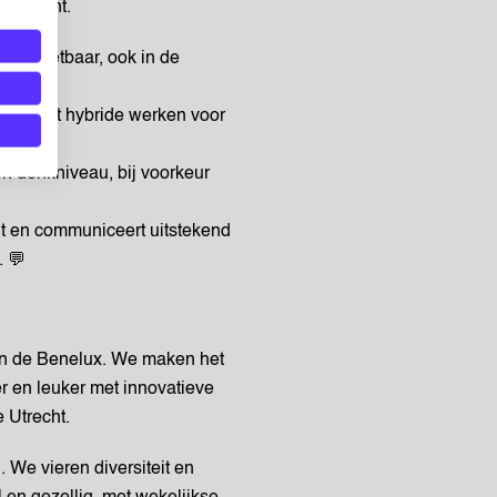
 Utrecht.
el inzetbaar, ook in de
ht, zodat hybride werken voor
n denkniveau, bij voorkeur
ht en communiceert uitstekend
. 💬
van de Benelux. We maken het
r en leuker met innovatieve
 Utrecht.
. We vieren diversiteit en