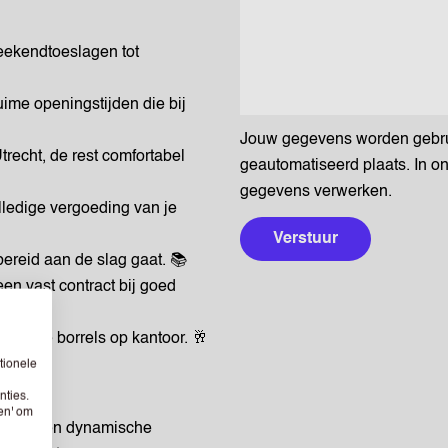
eekendtoeslagen tot
ime openingstijden die bij
Jouw gegevens worden gebruik
recht, de rest comfortabel
geautomatiseerd plaats. In o
gegevens verwerken.
ledige vergoeding van je
Verstuur
bereid aan de slag gaat. 📚
en vast contract bij goed
elijkse borrels op kantoor. 🥂
tionele
nties.
sen' om
pen in een dynamische