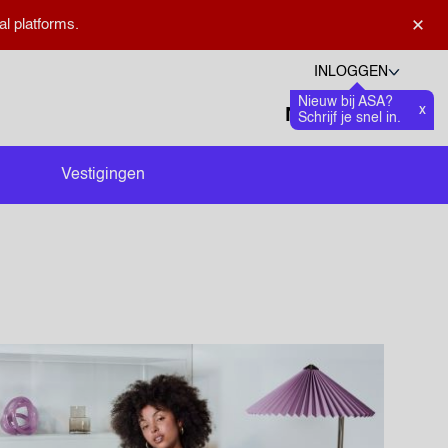
×
al platforms.
INLOGGEN
Nieuw bij ASA?
Talen
x
Favoriete
0
Schrijf je snel in.
Zoeken openen
Vestigingen