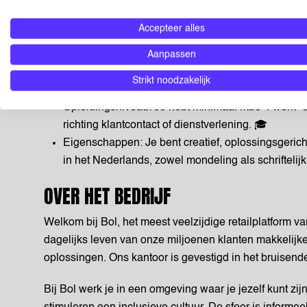
omgeving, deels vanuit huis en deels op ons kantoor in
Accepteer alles
Beschikbaarheid: Je bent 32-40 uur per week flexib
avonden. 🕒
Aanpassen
Woonachtig in de regio: Je woont in of nabij Utrec
Strikt noodzakelijk
jou praktisch is. 📍
Opleidingsniveau: Je hebt minimaal mbo 4 werk- e
richting klantcontact of dienstverlening. 🎓
Eigenschappen: Je bent creatief, oplossingsgeric
in het Nederlands, zowel mondeling als schriftelijk
OVER HET BEDRIJF
Welkom bij Bol, het meest veelzijdige retailplatform 
dagelijks leven van onze miljoenen klanten makkelijke
oplossingen. Ons kantoor is gevestigd in het bruisende
Bij Bol werk je in een omgeving waar je jezelf kunt zijn