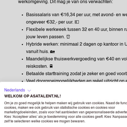
werkomgeving. Dit mag je van ons verwachten:
Basissalaris van €16,34 per uur, met avond- en w
ongeveer €32,- per uur. 💶
Flexibele werkweek tussen 32 en 40 uur, binnen ru
jouw leven passen. ⏰
Hybride werken: minimaal 2 dagen op kantoor in Ut
vanuit huis. 🏡
Maandelijkse thuiswerkvergoeding van €40 en vol
reiskosten. 🚆
Betaalde starttraining zodat je zeker en goed voor
Veel doorgroeimogelijkheden en reëel uitzicht op e
functioneren. 📈
Nederlands
Een inclusieve, informele cultuur met gezellige wek
WELKOM OP ASATALENT.NL!
Om je zo goed mogelijk te helpen maken wij gebruik van cookies. Naast de func
WAT WE VAN JE VRAGEN
cookies, maken we ook gebruik van statistische cookies en cookies voor
marketingdoeleinden, zoals voor het aanbieden van gepersonaliseerde adverte
Kies ‘Accepteer alles’ als je toestemming voor alle cookies geeft. Kies 'Aanpas
We zoeken iemand die energie krijgt van klanten hel
zelf te selecteren welke cookies we mogen bewaren.