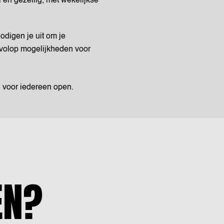
l en gezellig, met wekelijkse
odigen je uit om je
jn volop mogelijkheden voor
n voor iedereen open.
EN?