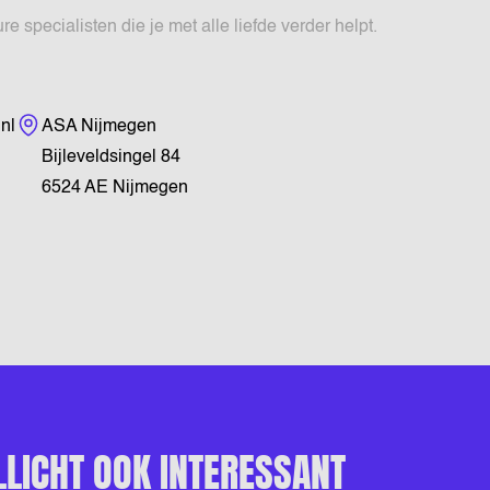
specialisten die je met alle liefde verder helpt.
Bezoekadres
nl
ASA Nijmegen
Bijleveldsingel 84
6524 AE Nijmegen
LLICHT OOK INTERESSANT