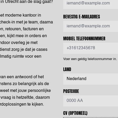
 in Utrecht aan de slag gaat?
het moderne kantoor in
BEVESTIG E-MAILADRES
e check-in met je team, daarna
n, retouren, facturen en
en, kijkt mee in orders en
MOBIEL TELEFOONNUMMER
ndoor overleg je met
dienst zorg je dat je cases
elmatig ruimte voor een
Voer een geldig telefoonnummer in
LAND
 van een antwoord of het
nstens zo belangrijk als de
POSTCODE
en weet met jouw persoonlijke
 vraag is hetzelfde, daarom
rdoplossingen te kijken.
CV
(OPTIONEEL)