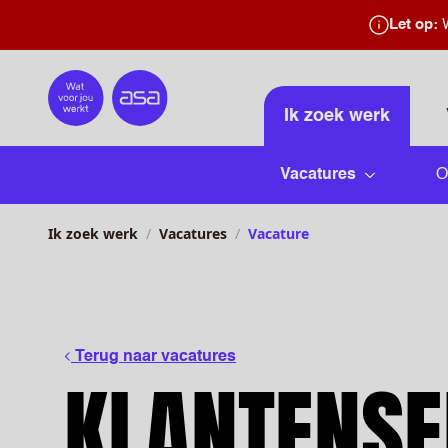
Let op:
W
Home
Ik zoek werk
Vacatures
O
Submenu 
Ik zoek werk
Vacatures
Vacature
Terug naar vacatures
KLANTENSE