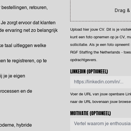
 bestellingen, retouren,
Drag &
Je zorgt ervoor dat klanten
Upload hier jouw CV. Dit is je visit
 ervaring net zo belangrijk
kunt een foto opnemen op je CV, maar
sollicitatie. Als je een foto opneemt
e taal uitleggen welke
RGF Staffing the Netherlands - toe
opdrachtgevers.
n te registreren, op te
LINKEDIN
(OPTIONEEL)
j je je eigen
processen en de
Voer de URL van jouw openbare Linke
naar de URL bovenaan jouw browser
MOTIVATIE
(OPTIONEEL)
moderne, hybride