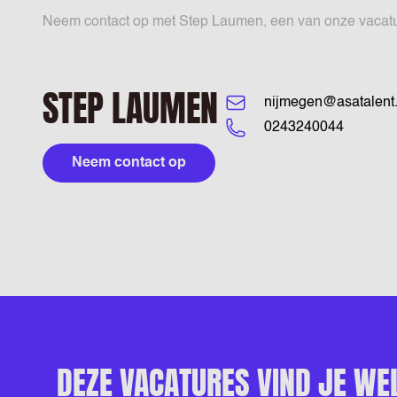
Neem contact op met Step Laumen, een van onze vacature 
STEP LAUMEN
nijmegen@asatalent.
0243240044
Neem contact op
DEZE VACATURES VIND JE WE