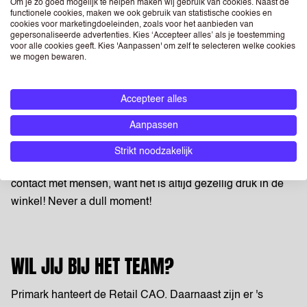
snoep!
Om je zo goed mogelijk te helpen maken wij gebruik van cookies. Naast de
functionele cookies, maken we ook gebruik van statistische cookies en
cookies voor marketingdoeleinden, zoals voor het aanbieden van
gepersonaliseerde advertenties. Kies ‘Accepteer alles’ als je toestemming
voor alle cookies geeft. Kies 'Aanpassen' om zelf te selecteren welke cookies
WAT JE KUNT VERWACHTEN
we mogen bewaren.
Je kunt bij Primark werken op hele flexibele uren. Zo kun
Accepteer alles
je precies kiezen wanneer het jou goed uitkomt, en je
Aanpassen
werkt altijd in een supergezellig team! Elke dag is anders,
je krijgt allerlei verschillende taken in de winkel waar je
Strikt noodzakelijk
mee aan de slag kunt. Daarnaast heb je elke dag veel
contact met mensen, want het is altijd gezellig druk in de
winkel! Never a dull moment!
WIL JIJ BIJ HET TEAM?
Primark hanteert de Retail CAO. Daarnaast zijn er 's