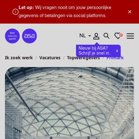
Let op:
Wij vragen nooit om jouw persoonlijke
×
gegevens of betalingen via social platforms.
Talen
Favorieten
0
Home
Zoeken openen
Menu
Nieuw bij ASA?
x
Schrijf je snel in.
Ik zoek werk
Vacatures
Topwerkgevers
Primark