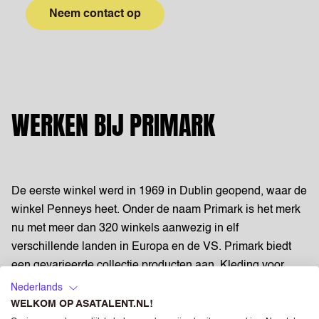
Neem contact op
WERKEN BIJ PRIMARK
De eerste winkel werd in 1969 in Dublin geopend, waar de
winkel Penneys heet. Onder de naam Primark is het merk
nu met meer dan 320 winkels aanwezig in elf
verschillende landen in Europa en de VS. Primark biedt
een gevarieerde collectie producten aan. Kleding voor
baby's, kinderen, dames en heren, maar ook
Nederlands
woondecoratie, accessoires, beautyproducten en zelfs
WELKOM OP ASATALENT.NL!