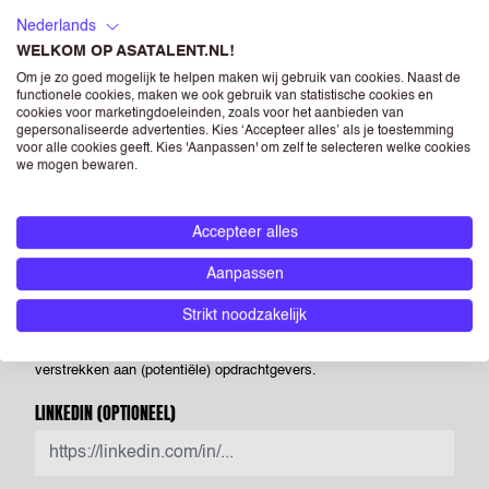
Nederlands
WELKOM OP ASATALENT.NL!
CV
(OPTIONEEL)
Om je zo goed mogelijk te helpen maken wij gebruik van cookies. Naast de
functionele cookies, maken we ook gebruik van statistische cookies en
cookies voor marketingdoeleinden, zoals voor het aanbieden van
Drag & Drop je bestanden of
Bladeren
gepersonaliseerde advertenties. Kies ‘Accepteer alles’ als je toestemming
voor alle cookies geeft. Kies 'Aanpassen' om zelf te selecteren welke cookies
we mogen bewaren.
Powered by PQINA
Upload hier jouw CV. Dit is je visitekaartje voor ons én voor
opdrachtgevers waar we je voorstellen. Je kunt een foto opnemen
Accepteer alles
op je CV, maar als je dit niet doet heeft dit geen negatieve
Aanpassen
gevolgen voor je sollicitatie. Als je een foto opneemt in je CV dan
geef je ASA Talent - én de bedrijven die horen bij RGF Staffing the
Strikt noodzakelijk
Netherlands - toestemming om deze te verwerken en te
verstrekken aan (potentiële) opdrachtgevers.
LINKEDIN
(OPTIONEEL)