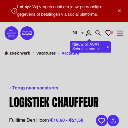
Let op:
Wij vragen nooit om jouw persoonlijke
×
gegevens of betalingen via social platforms.
Talen
Favorieten
0
Home
Zoeken openen
Menu
Nieuw bij ASA?
x
Schrijf je snel in.
Ik zoek werk
Vacatures
Vacature
Terug naar vacatures
LOGISTIEK CHAUFFEUR
Fulltime
|
Den Hoorn
|
€16,60 - €21,58
Bewaar vaca