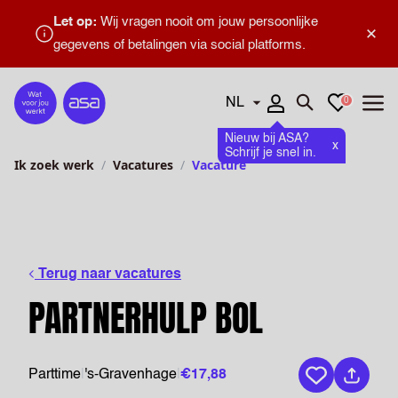
Let op:
Wij vragen nooit om jouw persoonlijke
×
gegevens of betalingen via social platforms.
Talen
Favorieten
0
Home
Zoeken openen
Menu
Nieuw bij ASA?
x
Schrijf je snel in.
Ik zoek werk
Vacatures
Vacature
Terug naar vacatures
PARTNERHULP BOL
Parttime
|
's-Gravenhage
|
€17,88
Bewaar vaca