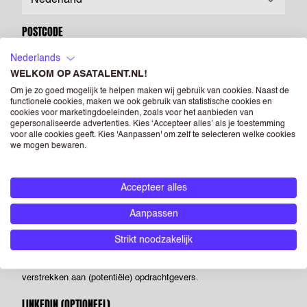
POSTCODE
Nederlands
WELKOM OP ASATALENT.NL!
CV
(OPTIONEEL)
Om je zo goed mogelijk te helpen maken wij gebruik van cookies. Naast de
functionele cookies, maken we ook gebruik van statistische cookies en
cookies voor marketingdoeleinden, zoals voor het aanbieden van
Drag & Drop je bestanden of
Bladeren
gepersonaliseerde advertenties. Kies ‘Accepteer alles’ als je toestemming
voor alle cookies geeft. Kies 'Aanpassen' om zelf te selecteren welke cookies
we mogen bewaren.
Powered by PQINA
Upload hier jouw CV. Dit is je visitekaartje voor ons én voor
Accepteer alles
opdrachtgevers waar we je voorstellen. Je kunt een foto opnemen
op je CV, maar als je dit niet doet heeft dit geen negatieve
Aanpassen
gevolgen voor je sollicitatie. Als je een foto opneemt in je CV dan
Strikt noodzakelijk
geef je ASA Talent - én de bedrijven die horen bij RGF Staffing the
Netherlands - toestemming om deze te verwerken en te
verstrekken aan (potentiële) opdrachtgevers.
LINKEDIN
(OPTIONEEL)