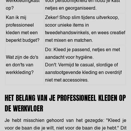
werkkledingkast
voor persoonlijkheid en houd je kast
op?
netjes en georganiseerd.
Kan ik mij
Zeker! Shop slim tijdens uitverkoop,
professioneel
scoor unieke items in
kleden met een
tweedehandswinkels, en wees creatief
beperkt budget?
met mixen en matchen.
Do: Kleed je passend, netjes en met
Wat zijn de do's
aandacht voor hygiëne.
en don'ts van
Don't: Vermijd te casual, slordige of
werkkleding?
aanstootgevende kleding en overdrijf
niet met accessoires.
HET BELANG VAN JE PROFESSIONEEL KLEDEN OP
DE WERKVLOER
Je hebt misschien gehoord van het gezegde: "Kleed je
voor de baan die je wilt, niet voor de baan die je hebt." Dit