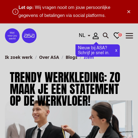
Let op:
Wij vragen nooit om jouw persoonlijke
×
gegevens of betalingen via social platforms.
Talen
Favorieten
0
Home
Zoeken openen
Menu
Nieuw bij ASA?
x
Schrijf je snel in.
Ik zoek werk
Over ASA
Blogs
Item
TRENDY WERKKLEDING: ZO
MAAK JE EEN STATEMENT
OP DE WERKVLOER!