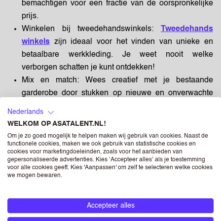
bemachtigen voor een fractie van de oorspronkelijke
prijs.
Winkelen bij tweedehandswinkels:
Tweedehands
winkels
zijn ideaal voor het vinden van unieke en
betaalbare werkkleding. Je weet nooit welke
verborgen schatten je kunt ontdekken!
Mix en match:
Wees creatief met je bestaande
garderobe door stukken op nieuwe en onverwachte
manieren te combineren. Je zult verrast zijn hoeveel
Nederlands
verschillende outfits je kunt creëren met wat je al hebt.
WELKOM OP ASATALENT.NL!
Om je zo goed mogelijk te helpen maken wij gebruik van cookies. Naast de
DO EN DON’TS VAN WERKKLEDING
functionele cookies, maken we ook gebruik van statistische cookies en
cookies voor marketingdoeleinden, zoals voor het aanbieden van
gepersonaliseerde advertenties. Kies ‘Accepteer alles’ als je toestemming
Als het gaat om werkkleding, zijn er een paar do's en
voor alle cookies geeft. Kies 'Aanpassen' om zelf te selecteren welke cookies
we mogen bewaren.
don'ts om in gedachten te houden. Deze richtlijnen zorgen
ervoor dat je een professioneel en respectvol beeld
behoudt op de werkvloer. Hier zijn enkele belangrijke
Accepteer alles
punten om te onthouden: