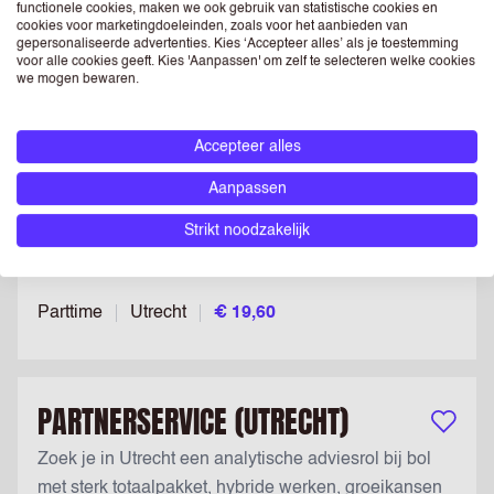
Parttime
Utrecht
€ 3.111
functionele cookies, maken we ook gebruik van statistische cookies en
cookies voor marketingdoeleinden, zoals voor het aanbieden van
gepersonaliseerde advertenties. Kies ‘Accepteer alles’ als je toestemming
voor alle cookies geeft. Kies 'Aanpassen' om zelf te selecteren welke cookies
we mogen bewaren.
PARTTIME TRANSPORTPLANNER
ALBERT HEIJN
Bewaar v
Accepteer alles
Ben jij op zoek naar een leerzame en flexibele
Aanpassen
studentenbaan tussen Den Bosch en Utrecht? Dan
Strikt noodzakelijk
hebben wij zeer uitdagende mogelijkheden
beschikbaar!...
Parttime
Utrecht
€ 19,60
PARTNERSERVICE (UTRECHT)
Bewaar v
Zoek je in Utrecht een analytische adviesrol bij bol
met sterk totaalpakket, hybride werken, groeikansen