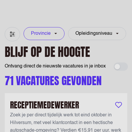
Provincie
Opleidingsniveau
Filter & zoeken
BLIJF OP DE HOOGTE
Ontvang direct de nieuwste vacatures in je inbox
Maak 
71 VACATURES GEVONDEN
RECEPTIEMEDEWERKER
Bewaar v
Zoek je per direct tijdelijk werk tot eind oktober in
Hilversum, met veel klantcontact in een hectische
autoschade-omgeving? Verdien €15,91 per uur, werk