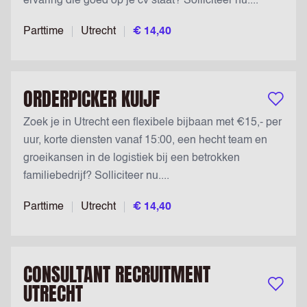
ervaring die goed op je cv staat? Solliciteer nu....
Parttime
Utrecht
€ 14,40
ORDERPICKER KUIJF
Bewaar v
Zoek je in Utrecht een flexibele bijbaan met €15,- per
uur, korte diensten vanaf 15:00, een hecht team en
groeikansen in de logistiek bij een betrokken
familiebedrijf? Solliciteer nu....
Parttime
Utrecht
€ 14,40
CONSULTANT RECRUITMENT
UTRECHT
Bewaar v