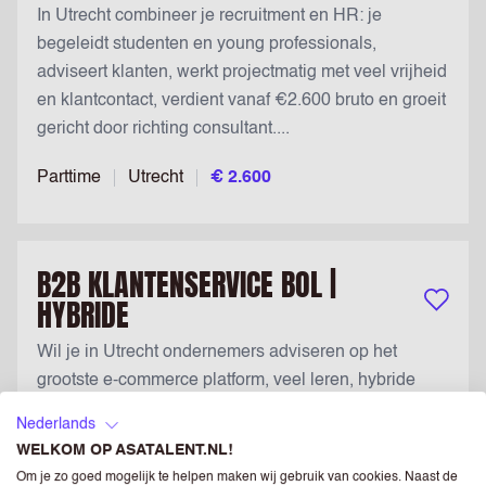
In Utrecht combineer je recruitment en HR: je
begeleidt studenten en young professionals,
adviseert klanten, werkt projectmatig met veel vrijheid
en klantcontact, verdient vanaf €2.600 bruto en groeit
gericht door richting consultant....
Parttime
Utrecht
€ 2.600
B2B KLANTENSERVICE BOL |
HYBRIDE
Bewaar v
Wil je in Utrecht ondernemers adviseren op het
grootste e‑commerce platform, veel leren, hybride
werken én goed verdienen met groeikansen in online
Nederlands
business? Solliciteer nu....
WELKOM OP ASATALENT.NL!
Om je zo goed mogelijk te helpen maken wij gebruik van cookies. Naast de