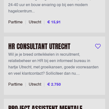
24-40 uur en bouw ervaring op bij een modern
hagelcentrum...
Parttime
Utrecht
€ 15,91
HR CONSULTANT UTRECHT
Bewaar v
Wil je je breed ontwikkelen in recruitment,
relatiebeheer en HR bij een informeel bureau in
hartje Utrecht, met groeikansen, goede voorwaarden
en veel klantcontact? Solliciteer dan nu....
Parttime
Utrecht
€ 2.750
PROJECT ASSISTENT MENTALE