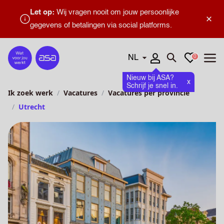
Let op:
Wij vragen nooit om jouw persoonlijke
×
gegevens of betalingen via social platforms.
Talen
Favorieten
0
Home
Zoeken openen
Menu
Nieuw bij ASA?
x
Schrijf je snel in.
Ik zoek werk
Vacatures
Vacatures per provincie
Utrecht