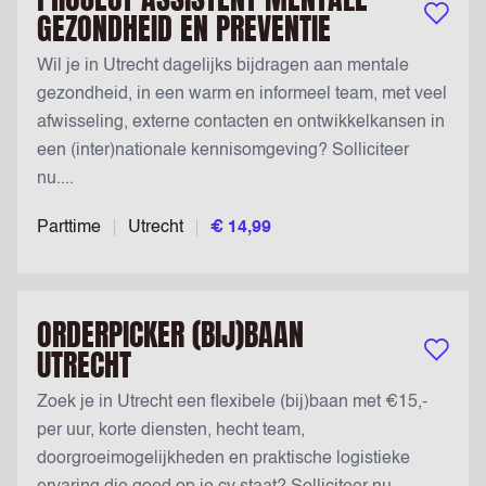
GEZONDHEID EN PREVENTIE
Bewaar v
Wil je in Utrecht dagelijks bijdragen aan mentale
gezondheid, in een warm en informeel team, met veel
afwisseling, externe contacten en ontwikkelkansen in
een (inter)nationale kennisomgeving? Solliciteer
nu....
Parttime
Utrecht
€ 14,99
ORDERPICKER (BIJ)BAAN
UTRECHT
Bewaar v
Zoek je in Utrecht een flexibele (bij)baan met €15,-
per uur, korte diensten, hecht team,
doorgroeimogelijkheden en praktische logistieke