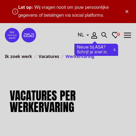
Let op:
Wij vragen nooit om jouw persoonlijke
×
gegevens of betalingen via social platforms.
Talen
Favorieten
0
Home
Zoeken openen
Menu
Nieuw bij ASA?
x
Schrijf je snel in.
Ik zoek werk
Vacatures
Werkervaring
VACATURES PER
WERKERVARING