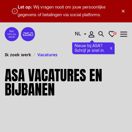
Let op:
Wij vragen nooit om jouw persoonlijke
×
gegevens of betalingen via social platforms.
Talen
Favorieten
0
Home
Zoeken openen
Menu
Nieuw bij ASA?
x
Schrijf je snel in.
Ik zoek werk
Vacatures
ASA VACATURES EN
BIJBANEN