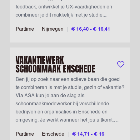
feedback, ontwikkel je UX-vaardigheden en
combineer je dit makkelijk met je studie....
Parttime
Nijmegen
€ 16,40 - € 16,41
VAKANTIEWERK
SCHOONMAAK ENSCHEDE
Bewaar vac
Ben jij op zoek naar een actieve baan die goed
te combineren is met je studie, gezin of vakantie?
Via ASA kun je aan de slag als
schoonmaakmedewerker bij verschillende
bedrijven en organisaties in Enschede en
omgeving. Je werkt wanneer het jou uitkomt,
doet waardevolle werkervaring op en komt
Parttime
Enschede
€ 14,71 - € 16
terecht op uiteenlopende locaties. ...