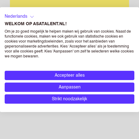
ONTDEK ONZE FLEXPOOL
Nederlands
WELKOM OP ASATALENT.NL!
Om je zo goed mogelijk te helpen maken wij gebruik van cookies. Naast de
Werken waar en wanneer het jou
functionele cookies, maken we ook gebruik van statistische cookies en
uitkomt.
cookies voor marketingdoeleinden, zoals voor het aanbieden van
gepersonaliseerde advertenties. Kies ‘Accepteer alles’ als je toestemming
voor alle cookies geeft. Kies 'Aanpassen' om zelf te selecteren welke cookies
we mogen bewaren.
Meer informatie
Accepteer alles
Aanpassen
Strikt noodzakelijk