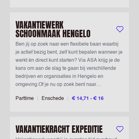
VAKANTIEWERK
SCHOONMAAK HENGELO
Bewaar vac
Ben jij op zoek naar een flexibele baan waarbij
je actief bezig bent, zelf kunt bepalen wanneer je
werkt én direct kunt starten? Via ASA krijg je de
kans om aan de slag te gaan bij verschillende
bedrijven en organisaties in Hengelo en
omgeving.Of je nu op zoek bent naar
vakantiewerk, extra uren naast je studie of juist
Parttime
Enschede
€ 14,71 - € 16
een baan voor langere tijd: jij bepaalt welke
diensten je kan werken. Zo blijft het werk
afwisselend en doe je ervaring op bij
verschillende opdrachtgevers....
VAKANTIEKRACHT EXPEDITIE
Bewaar vac