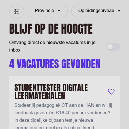
Provincie
Opleidingsniveau
Filter & zoeken
BLIJF OP DE HOOGTE
Ontvang direct de nieuwste vacatures in je
Maak ee
inbox
4 VACATURES GEVONDEN
STUDENTTESTER DIGITALE
LEERMATERIALEN
Bewaar vac
Studeer jij pedagogiek CT aan de HAN en wil jij
feedback geven én €16,40 per uur verdienen?
In deze tijdelijke bijbaan test je nieuwe
leermaterialen, geef je als critical friend