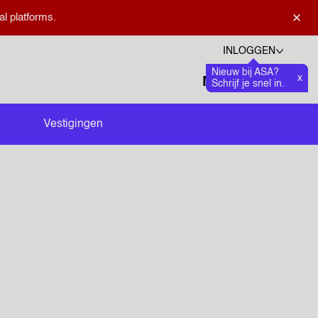
×
al platforms.
INLOGGEN
Nieuw bij ASA?
Talen
x
Favoriete
0
Schrijf je snel in.
Zoeken openen
Vestigingen