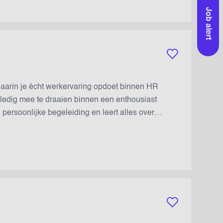
Job alert
Bewaar vacature
aarin je écht werkervaring opdoet binnen HR
lledig mee te draaien binnen een enthousiast
 persoonlijke begeleiding en leert alles over
naast ontvang je een stagevergoeding van
essioneel te ontwikkelen....
Bewaar vacature