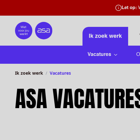
Let op:
W
Home
Ik zoek werk
Vacatures
O
Submenu 
Ik zoek werk
Vacatures
ASA VACATURE