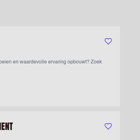
Bewaar vacature
roeien en waardevolle ervaring opbouwt? Zoek
MENT
Bewaar vacature