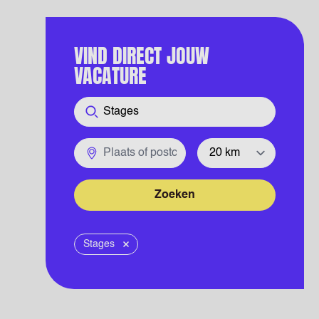
VIND DIRECT JOUW
VACATURE
Functie
Plaats of postcode
Straal
Zoeken
Stages
Verwijder