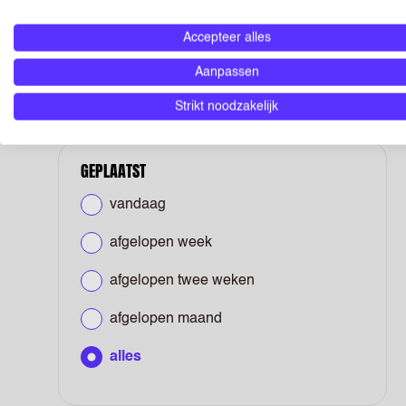
Op locatie
(5)
Accepteer alles
Hybride
(2)
Aanpassen
Strikt noodzakelijk
GEPLAATST
vandaag
afgelopen week
afgelopen twee weken
afgelopen maand
alles