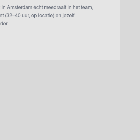
t in Amsterdam écht meedraait in het team,
t (32–40 uur, op locatie) en jezelf
er....