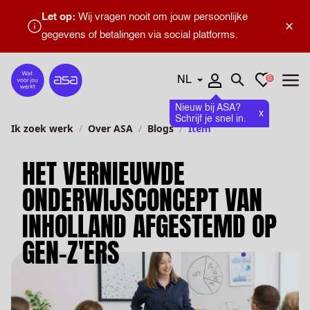
Let op:
Wij vragen nooit om jouw persoonlijke
×
gegevens of betalingen via social platforms.
Talen
Favorieten
0
Home
Zoeken openen
Menu
Nieuw bij ASA?
x
Schrijf je snel in.
Ik zoek werk
Over ASA
Blogs
Item
HET VERNIEUWDE
ONDERWIJSCONCEPT VAN
INHOLLAND AFGESTEMD OP
GEN-Z'ERS