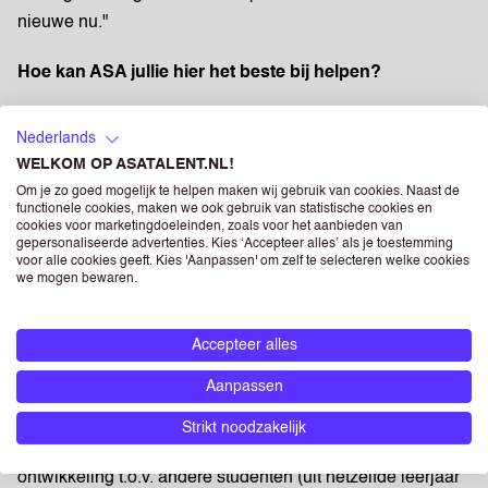
nieuwe nu."
Hoe kan ASA jullie hier het beste bij helpen?
"De pay-off van ASA "doe wat voor jou werkt" sluit
Nederlands
naadloos aan bij onze doelgroep. Samen focussen we ons
WELKOM OP ASATALENT.NL!
o.a. op
Generatie Z
en breiden we onze kennis uit om
Om je zo goed mogelijk te helpen maken wij gebruik van cookies. Naast de
deze generatie nog beter te kunnen bedienen. Voor een
functionele cookies, maken we ook gebruik van statistische cookies en
cookies voor marketingdoeleinden, zoals voor het aanbieden van
samenwerking zie ik vele kansen en ASA kan dit voor ons
gepersonaliseerde advertenties. Kies ‘Accepteer alles’ als je toestemming
voor alle cookies geeft. Kies 'Aanpassen' om zelf te selecteren welke cookies
structureren. Zo zijn we bijvoorbeeld ook op zoek naar
we mogen bewaren.
externe opdrachtgevers, waar onze studenten
werkervaring op kunnen doen."
Accepteer alles
Resultaten so far?
Aanpassen
"We plukken er nu al de vruchten van! We zien namelijk
Strikt noodzakelijk
dat onze Creative Future studenten al veel verder zijn qua
ontwikkeling t.o.v. andere studenten (uit hetzelfde leerjaar