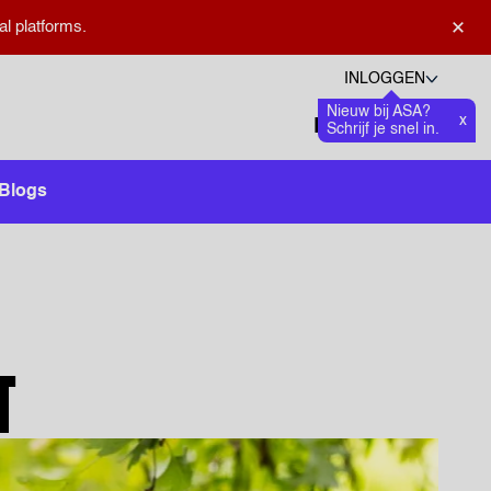
×
al platforms.
INLOGGEN
Nieuw bij ASA?
Talen
x
Favoriete
0
Schrijf je snel in.
Zoeken openen
Blogs
T