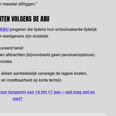
 meestal stilliggen."
HTEN VOLGENS DE ABU
ABU
jongeren die tijdens hun schoolvakantie tijdelijk
 werkgevers zijn duidelijk:
ceerd tarief.
n en afdrachten (bijvoorbeeld geen pensioenopbouw).
eriodes.
 alleen aantrekkelijk vanwege de lagere kosten,
 en inzetbaarheid op korte termijn.
oor jongeren van 13 t/m 17 jaar – wat mag wel en
niet?