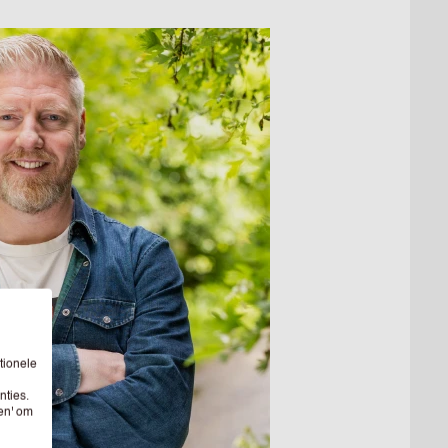
tionele
nties.
sen' om