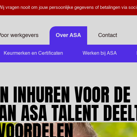
ij vragen nooit om jouw persoonlijke gegevens of betalingen via soci
Voor werkgevers
Over ASA
Contact
Keurmerken en Certificaten
Werken bij ASA
N INHUREN VOOR DE
AN ASA TALENT DEEL
 VOORDELEN