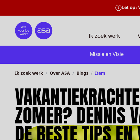
Let op:
W
Home
Ik zoek werk
Missie en Visie
Ik zoek werk
Over ASA
Blogs
Item
VAKANTIEKRACHTE
ZOMER? DENNIS V
DE BESTE TIPS EN