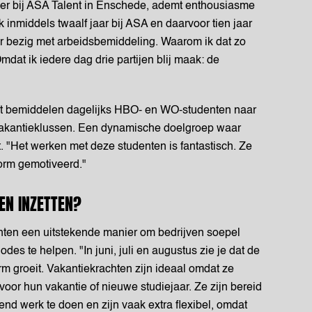
er bij ASA Talent in Enschede, ademt enthousiasme
erk inmiddels twaalf jaar bij ASA en daarvoor tien jaar
ar bezig met arbeidsbemiddeling. Waarom ik dat zo
dat ik iedere dag drie partijen blij maak: de
ent bemiddelen dagelijks HBO- en WO-studenten naar
n vakantieklussen. Een dynamische doelgroep waar
t. "Het werken met deze studenten is fantastisch. Ze
norm gemotiveerd."
N INZETTEN?
hten een uitstekende manier om bedrijven soepel
des te helpen. "In juni, juli en augustus zie je dat de
rm groeit. Vakantiekrachten zijn ideaal omdat ze
voor hun vakantie of nieuwe studiejaar. Ze zijn bereid
end werk te doen en zijn vaak extra flexibel, omdat