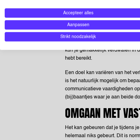
cashen!
Accepteer alles
VERSPIL GEEN KOS
Aanpassen
Het nemen van een tussenjaar is e
Strikt noodzakelijk
doen. Het is belangrijk om een do
kun je gemakkelijk verdwalen in de
hebt bereikt.
Een doel kan variëren van het ver
is het natuurlijk mogelijk om bep
communicatieve vaardigheden opd
(bij)baantjes
waar je aan beide do
OMGAAN MET VAS
Het kan gebeuren dat je tijdens je
helemaal niks gebeurt. Dit is norm