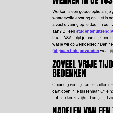
WERKEN IN JE TU
Werken is een goede optie als je 
waardevolle ervaring op. Het is na
alvast ervaring op te doen in een
aan? Bij een
studentenuitzendb
baan. ASA helpt je namelijk een ba
wat je wil op werkgebied? Dan hel
(bij)baan hebt gevonden
waar ji
ZOVEEL VRIJE TIJ
BEDENKEN
Oneindig veel tijd om te chillen? H
gaat doen in je tussenjaar. Of je n
hebt de keuzevrijheid om je tijd z
NADELEN VAN EEN