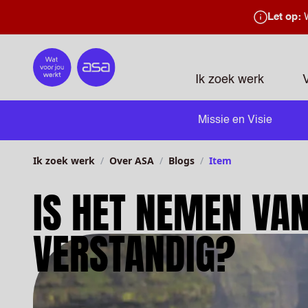
Let op:
W
Home
Ik zoek werk
Missie en Visie
Ik zoek werk
Over ASA
Blogs
Item
IS HET NEMEN VA
VERSTANDIG?