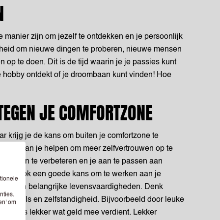
N
manier zijn om jezelf te ontdekken en je persoonlijk
rijheid om nieuwe dingen te proberen, nieuwe mensen
op te doen. Dit is de tijd waarin je je passies kunt
 hobby ontdekt of je droombaan kunt vinden! Hoe
TEGEN JE COMFORTZONE
 krijg je de kans om buiten je comfortzone te
n. Het kan je helpen om meer zelfvertrouwen op te
igheden te verbeteren en je aan te passen aan
et is ook een goede kans om te werken aan je
tionele
kelen van belangrijke levensvaardigheden. Denk
nties.
atieskills en zelfstandigheid. Bijvoorbeeld door leuke
sen' om
og eens lekker wat geld mee verdient. Lekker