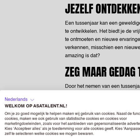
JEZELF ONTDEKKE
Een tussenjaar kan een geweldige 
te ontwikkelen. Het biedt je de v
te ontmoeten en nieuwe ervaringen 
verkennen, misschien een nieuwe
amazing is dat?
ZEG MAAR GEDAG 
Door het nemen van een tussenjaar
stappen en je horizon te verbrede
Nederlands
bouwen, je communicatieve vaard
WELKOM OP ASATALENT.NL!
verschillende omgevingen. Maar h
Om je zo goed mogelijk te helpen maken wij gebruik van cookies. Naast de func
persoonlijke groei en het ontwik
cookies, maken we ook gebruik van statistische cookies en cookies voor
marketingdoeleinden, zoals voor het aanbieden van gepersonaliseerde adverte
bijvoorbeeld aan plannen, organis
Kies ‘Accepteer alles’ als je toestemming voor alle cookies geeft. Kies 'Aanpas
zelf te selecteren welke cookies we mogen bewaren.
bijbaan te nemen waarbij je ook n