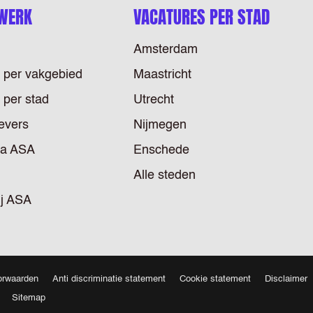
 WERK
VACATURES PER STAD
Amsterdam
 per vakgebied
Maastricht
 per stad
Utrecht
evers
Nijmegen
ia ASA
Enschede
Alle steden
ij ASA
orwaarden
Anti discriminatie statement
Cookie statement
Disclaimer
Sitemap