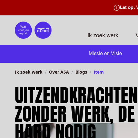
Let op:
W
Home
Ik zoek werk
Missie en Visie
Ik zoek werk
Over ASA
Blogs
Item
UITZENDKRACHTEN:
ZONDER WERK, DE 
HARD NODIG