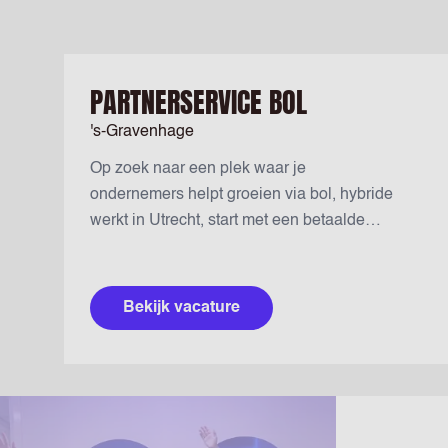
PARTNERSERVICE BOL
's-Gravenhage
Op zoek naar een plek waar je
ondernemers helpt groeien via bol, hybride
werkt in Utrecht, start met een betaalde
training en €17,88 per uur verdient in een
tijdelijk contract met uitzicht op vast? Lees
dan snel verder....
Bekijk vacature