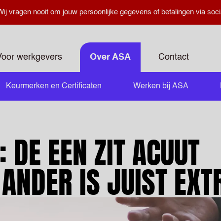
ij vragen nooit om jouw persoonlijke gegevens of betalingen via soci
Voor werkgevers
Over ASA
Contact
Keurmerken en Certificaten
Werken bij ASA
 DE EEN ZIT ACUUT
ANDER IS JUIST EXT