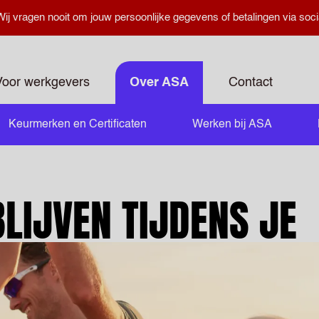
ij vragen nooit om jouw persoonlijke gegevens of betalingen via soci
Voor werkgevers
Over ASA
Contact
Keurmerken en Certificaten
Werken bij ASA
BLIJVEN TIJDENS JE