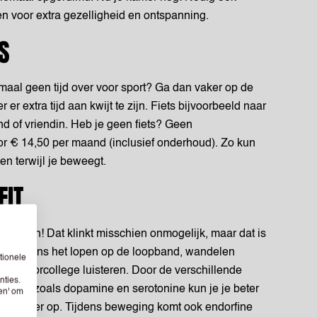
n voor extra gezelligheid en ontspanning.
TS
maal geen tijd over voor sport? Ga dan vaker op de
r er extra tijd aan kwijt te zijn. Fiets bijvoorbeeld naar
nd of vriendin. Heb je geen fiets? Geen
r € 14,50 per maand (inclusief onderhoud). Zo kun
en terwijl je beweegt.
FIT
 te leren! Dat klinkt misschien onmogelijk, maar dat is
eeld tijdens het lopen op de loopband, wandelen
tionele
 een hoorcollege luisteren. Door de verschillende
nties.
sporten, zoals dopamine en serotonine kun je je beter
sen' om
e het beter op. Tijdens beweging komt ook endorfine