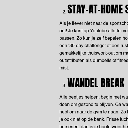
STAY-AT-HOME 
Als je liever niet naar de sportsc
out! Je kunt op Youtube allerlei v
passen. Zo kun je zelf bepalen hoe
een ‘30-day challenge’ of een ru
gemakkelijke thuiswork-out om me
outattributen als dumbells of fitne
mist.
WANDEL BREAK
Alle beetjes helpen, begin met wan
doen om gezond te blijven. Ga wa
hebt om naar de gym te gaan. Zo b
je ook niet op de bank. Frisse luc
hersenen, dan is je hoofd weer h