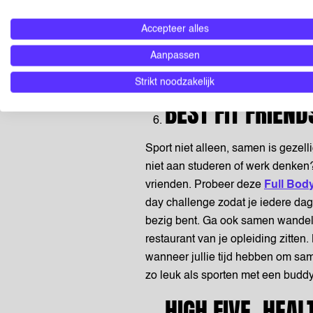
vrij, dit staat bekend als een snel
wel kunt gebruiken! Beweeg dus v
Accepteer alles
te zijn.
Aanpassen
Strikt noodzakelijk
BEST FIT FRIEN
Sport niet alleen, samen is gezell
niet aan studeren of werk denken
vrienden. Probeer deze
Full Bod
day challenge zodat je iedere dag
bezig bent. Ga ook samen wandelen
restaurant van je opleiding zitte
wanneer jullie tijd hebben om same
zo leuk als sporten met een budd
HIGH FIVE, HEAL