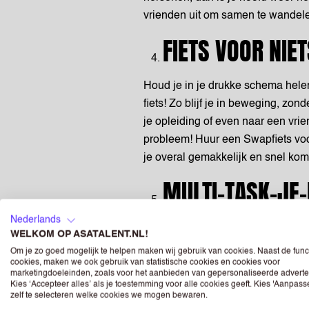
vrienden uit om samen te wandele
FIETS VOOR NIE
Houd je in je drukke schema hele
fiets! Zo blijf je in beweging, zonde
je opleiding of even naar een vrie
probleem! Huur een Swapfiets voo
je overal gemakkelijk en snel kom
MULTI-TASK-JE-
Nederlands
Multi-task door tijdens je work-out
WELKOM OP ASATALENT.NL!
zeker niet waar. Je kunt bijvoorb
Om je zo goed mogelijk te helpen maken wij gebruik van cookies. Naast de func
cookies, maken we ook gebruik van statistische cookies en cookies voor
in een park of fietsen naar school
marketingdoeleinden, zoals voor het aanbieden van gepersonaliseerde adverte
stoffen die vrijkomen tijdens het 
Kies ‘Accepteer alles’ als je toestemming voor alle cookies geeft. Kies 'Aanpas
zelf te selecteren welke cookies we mogen bewaren.
focussen op wat je hoort en sla j