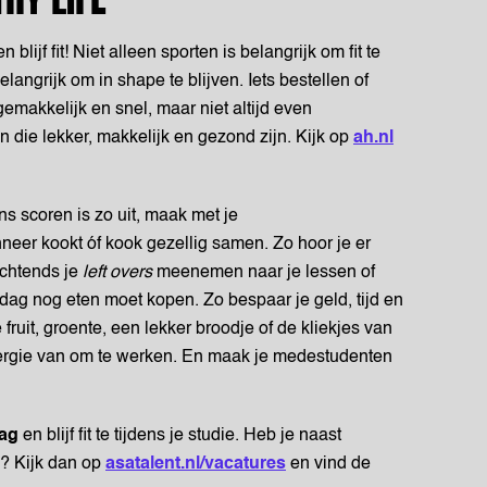
lijf fit! Niet alleen sporten is belangrijk om fit te
langrijk om in shape te blijven. Iets bestellen of
gemakkelijk en snel, maar niet altijd even
n die lekker, makkelijk en gezond zijn. Kijk op
ah.nl
ns scoren is zo uit, maak met je
er kookt óf kook gezellig samen. Zo hoor je er
ochtends je
left overs
meenemen naar je lessen of
 dag nog eten moet kopen. Zo bespaar je geld, tijd en
fruit, groente, een lekker broodje of de kliekjes van
energie van om te werken. En maak je medestudenten
lag
en blijf fit te tijdens je studie. Heb je naast
? Kijk dan op
asatalent.nl/vacatures
en vind de