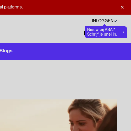
×
al platforms.
INLOGGEN
Nieuw bij ASA?
Talen
x
Favoriete
0
Schrijf je snel in.
Zoeken openen
Blogs