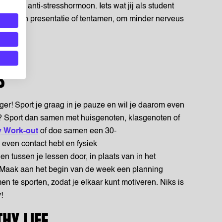
werkend anti-stresshormoon. Iets wat jij als student
oor een presentatie of tentamen, om minder nerveus
DS
iger! Sport je graag in je pauze en wil je daarom even
? Sport dan samen met huisgenoten, klasgenoten of
y Work-out
of doe samen een 30-
 even contact hebt en fysiek
 tussen je lessen door, in plaats van in het
n. Maak aan het begin van de week een planning
n te sporten, zodat je elkaar kunt motiveren. Niks is
y!
THY LIFE