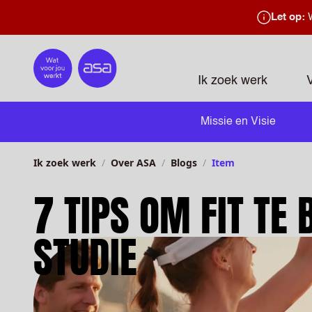
Let op:
W
Home
Ik zoek werk
Missie en Visie
Ik zoek werk
Over ASA
Blogs
Item
7 TIPS OM FIT TE 
STUDIE