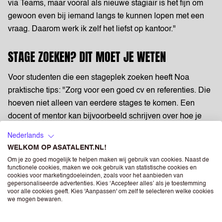
via Teams, maar vooral als nieuwe stagiair is het fijn om
gewoon even bij iemand langs te kunnen lopen met een
vraag. Daarom werk ik zelf het liefst op kantoor."
STAGE ZOEKEN? DIT MOET JE WETEN
Voor studenten die een stageplek zoeken heeft Noa
praktische tips: "Zorg voor een goed cv en referenties. Die
hoeven niet alleen van eerdere stages te komen. Een
docent of mentor kan bijvoorbeeld schrijven over hoe je
het doet in de klas. Ook een bijbaan of vrijwilligerswerk
Nederlands
zegt veel over je betrouwbaarheid en werkhouding.
WELKOM OP ASATALENT.NL!
Verdiep je daarnaast goed in het bedrijf en bereid vragen
Om je zo goed mogelijk te helpen maken wij gebruik van cookies. Naast de
voor. En vooral: wees jezelf tijdens het gesprek."
functionele cookies, maken we ook gebruik van statistische cookies en
cookies voor marketingdoeleinden, zoals voor het aanbieden van
gepersonaliseerde advertenties. Kies ‘Accepteer alles’ als je toestemming
WAT LEVERT EEN STAGE OP?
voor alle cookies geeft. Kies 'Aanpassen' om zelf te selecteren welke cookies
we mogen bewaren.
Naast werkervaring biedt een stage waardevolle