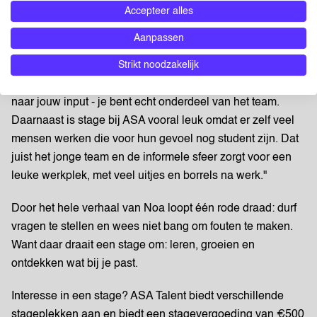
leermomenten. "Je ontwikkelt een professionele
Accepteer alles
werkhouding en leert verantwoordelijkheid nemen," legt
Aanpassen
Noa uit. "Bij ASA Talent werk ik bijvoorbeeld aan
Strikt noodzakelijk
verschillende projecten, van recruitmenttaken tot
marketingcampagnes. Ze betrekken je overal bij en vragen
naar jouw input - je bent echt onderdeel van het team.
Daarnaast is stage bij ASA vooral leuk omdat er zelf veel
mensen werken die voor hun gevoel nog student zijn. Dat
juist het jonge team en de informele sfeer zorgt voor een
leuke werkplek, met veel uitjes en borrels na werk."
Door het hele verhaal van Noa loopt één rode draad: durf
vragen te stellen en wees niet bang om fouten te maken.
Want daar draait een stage om: leren, groeien en
ontdekken wat bij je past.
Interesse in een stage? ASA Talent biedt verschillende
stageplekken aan en biedt een stagevergoeding van €500