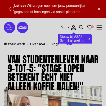
Let op:
Wij vragen nooit om jouw persoonlijke
×
gegevens of betalingen via social platforms.
Talen
Favorieten
0
Home
Zoeken openen
Menu
Nieuw bij ASA?
x
Schrijf je snel in.
Ik zoek werk
Over ASA
Blogs
Item
VAN STUDENTENLEVEN NAAR
9-TOT-5: "STAGE LOPEN
BETEKENT ÉCHT NIET
ALLEEN KOFFIE HALEN!"