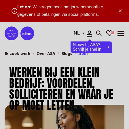
Let op:
Wij vragen nooit om jouw persoonlijke
×
gegevens of betalingen via social platforms.
Talen
Favorieten
0
Home
Zoeken openen
Menu
Nieuw bij ASA?
x
Schrijf je snel in.
Ik zoek werk
Over ASA
Blogs
Item
WERKEN BIJ EEN KLEIN
BEDRIJF: VOORDELEN,
SOLLICITEREN EN WAAR JE
OP MOET LETTEN