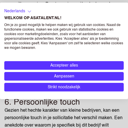
mee willen groeien. Praat over je carrièredoelen en hoe
Nederlands
deze passen binnen de groei van het bedrijf. Dit toont niet
WELKOM OP ASATALENT.NL!
alleen je ambitie, maar ook je commitment aan het bedrijf
Om je zo goed mogelijk te helpen maken wij gebruik van cookies. Naast de
op lange termijn.
functionele cookies, maken we ook gebruik van statistische cookies en
cookies voor marketingdoeleinden, zoals voor het aanbieden van
gepersonaliseerde advertenties. Kies ‘Accepteer alles’ als je toestemming
5. Bereid vragen voor
voor alle cookies geeft. Kies 'Aanpassen' om zelf te selecteren welke cookies
we mogen bewaren.
Toon je interesse in het bedrijf door zelf vragen te stellen.
Dit kunnen vragen zijn over de toekomstplannen van het
bedrijf, de bedrijfscultuur, of specifieke projecten waar je
Accepteer alles
mogelijk aan zou werken. Dit laat zien dat je serieus
Aanpassen
nadenkt over hoe je kunt bijdragen aan het succes van het
bedrijf.
Strikt noodzakelijk
6. Persoonlijke touch
Gezien het hechte karakter van kleine bedrijven, kan een
persoonlijke touch in je sollicitatie het verschil maken. Een
anekdote over waarom je specifiek bij dit bedrijf wilt