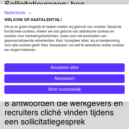
Sollicitatievragen: hoe
beantwoord je
Nederlands
WELKOM OP ASATALENT.NL!
standaardvragen?
Om je zo goed mogelijk te helpen maken wij gebruik van cookies. Naast de
functionele cookies, maken we ook gebruik van statistische cookies en
5 november 2023
cookies voor marketingdoeleinden, zoals voor het aanbieden van
gepersonaliseerde advertenties. Kies ‘Accepteer alles’ als je toestemming
voor alle cookies geeft. Kies 'Aanpassen' om zelf te selecteren welke cookies
we mogen bewaren.
Waar moet je rekening mee
houden bij studievertraging?
Accepteer alles
Aanpassen
18 augustus 2021
Strikt noodzakelijk
8 antwoorden die werkgevers en
recruiters cliché vinden tijdens
een sollicitatiegesprek