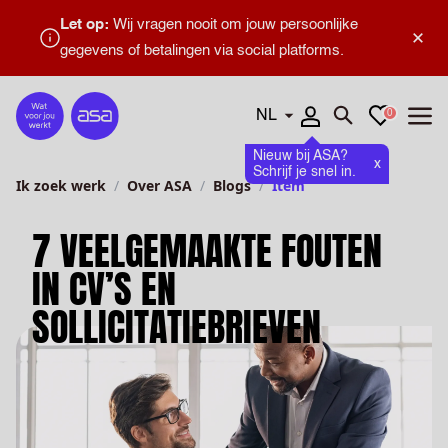
Let op:
Wij vragen nooit om jouw persoonlijke
×
gegevens of betalingen via social platforms.
Talen
Favorieten
0
Home
Zoeken openen
Menu
Nieuw bij ASA?
x
Schrijf je snel in.
Ik zoek werk
Over ASA
Blogs
Item
7 VEELGEMAAKTE FOUTEN
IN CV’S EN
SOLLICITATIEBRIEVEN