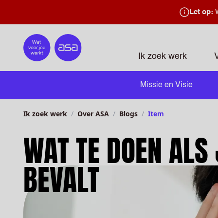
Let op:
W
Home
Ik zoek werk
Missie en Visie
Ik zoek werk
Over ASA
Blogs
Item
WAT TE DOEN ALS 
BEVALT