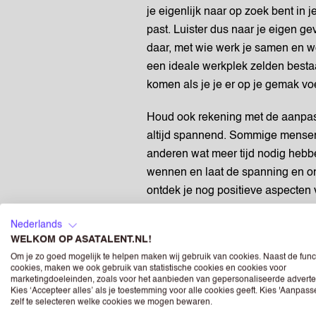
je eigenlijk naar op zoek bent in j
past. Luister dus naar je eigen ge
daar, met wie werk je samen en w
een ideale werkplek zelden bestaat
komen als je je er op je gemak voe
Houd ook rekening met de aanpas
altijd spannend. Sommige mensen r
anderen wat meer tijd nodig hebbe
wennen en laat de spanning en 
ontdek je nog positieve aspecten v
Lees ook eens
:
Hoe blijf je gem
Nederlands
WELKOM OP ASATALENT.NL!
slechte dag
Om je zo goed mogelijk te helpen maken wij gebruik van cookies. Naast de func
cookies, maken we ook gebruik van statistische cookies en cookies voor
HET GESPREK AANGAAN
marketingdoeleinden, zoals voor het aanbieden van gepersonaliseerde adverte
Kies ‘Accepteer alles’ als je toestemming voor alle cookies geeft. Kies 'Aanpas
zelf te selecteren welke cookies we mogen bewaren.
Als je toch tot de conclusie komt d