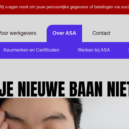
ij vragen nooit om jouw persoonlijke gegevens of betalingen via soci
Voor werkgevers
Over ASA
Contact
Keurmerken en Certificaten
Werken bij ASA
JE NIEUWE BAAN NIE