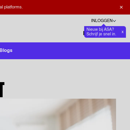
×
al platforms.
INLOGGEN
Nieuw bij ASA?
Talen
x
Favoriete
0
Schrijf je snel in.
Zoeken openen
Blogs
T