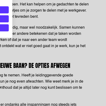
 om je heen. Het kan helpen om je gedachten te delen
s ook netjes om je zorgen te delen met je werkgever.
at jij niet tevreden bent.
et eenvoudig, maar wel noodzakelijk. Samen kunnen
t kan onder andere betekenen dat je taken worden
rken of dat je naar een ander team wordt
 ontdekt wat er niet goed gaat in je werk, kun je het
NIEUWE BAAN? DE OPTIES AFWEGEN
ing te nemen. Heeft je leidinggevende goede
n je nog even afwachten. Wie weet merk je in de
thoud dat je altijd later nog kunt beslissen om te
Als er ondanks alle inspanningen nog steeds iets