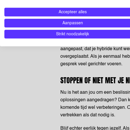
te zijn tegen jezelf en de mensen
Accepteer alles
met iemand in je privéleven. Het i
Hij of zij kan namelijk niet raden d
Aanpassen
Het voeren van dit gesprek is ni
Strikt noodzakelijk
jullie oplossingen bespreken. Di
aangepast, dat je hybride kunt we
overgeplaatst. Als je eenmaal hebt
gesprek veel gerichter voeren.
STOPPEN OF NIET MET JE 
Nu is het aan jou om een besliss
oplossingen aangedragen? Dan ku
komende tijd wel verbeteringen. On
vertrekken als dat nodig is.
Blijf echter eerlijk tegen jezelf. 