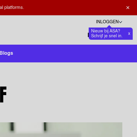
×
al platforms.
INLOGGEN
Nieuw bij ASA?
Talen
x
Favoriete
0
Schrijf je snel in.
Zoeken openen
Blogs
F