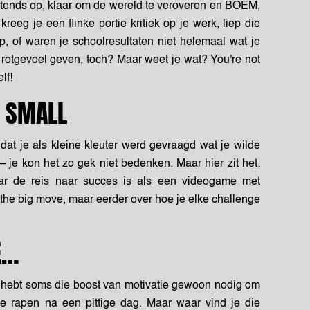
htends op, klaar om de wereld te veroveren
en BO
E
M,
kreeg je een flinke portie kritiek op je werk, liep die
p, of waren je schoolresultaten niet helemaal wat je
 rotgevoel
geven, toch? Maar weet je wat? You're not
lf!
T SMALL
dat je als kleine kleuter werd gevraagd wat je wilde
 – je kon het zo gek niet bedenken. Maar hier zit het:
aar de reis naar succes is als een videogame met
ut the big move, maar eerder over hoe je elke challenge
E…
. Je hebt soms die boost van motivatie gewoon nodig om
 te rapen na een pittige dag. Maar waar vind je die