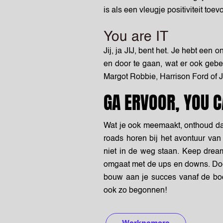
is als een vleugje positiviteit toe
You are IT
Jij, ja JIJ, bent het. Je hebt een 
en door te gaan, wat er ook gebeu
Margot Robbie, Harrison Ford of 
GA ERVOOR, YOU C
W
at je ook meemaakt, onthoud da
roads horen bij het avontuur van
niet in de weg staan. Keep dream
omgaat met de ups en downs. Do
bouw aan je succes vanaf de bod
ook
zo begonnen!