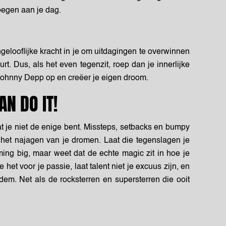
voegen aan je dag.
ongelooflijke kracht in je om uitdagingen te overwinnen
rt. Dus, als het even tegenzit, roep dan je innerlijke
Johnny Depp op en creëer je eigen droom.
AN DO IT!
t je niet de enige bent. Missteps, setbacks en bumpy
 het najagen van je dromen. Laat die tegenslagen je
ing big, maar weet dat de echte magic zit in hoe je
e het voor
je
passi
e
, laat talent niet je excuus zijn, en
em. Net als de rocksterren en supersterren die ooit