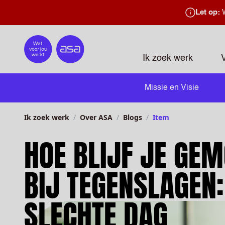
Let op:
W
Home
Ik zoek werk
Missie en Visie
Ik zoek werk
Over ASA
Blogs
Item
HOE BLIJF JE GEM
BIJ TEGENSLAGEN:
SLECHTE DAG