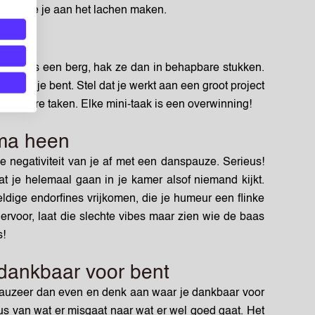
ideo's die je aan het lachen maken.
elen als een berg, hak ze dan in behapbare stukken.
held die je bent. Stel dat je werkt aan een groot project
in kleinere taken. Elke mini-taak is een overwinning!
ama heen
e negativiteit van je af met een danspauze. Serieus!
at je helemaal gaan in je kamer alsof niemand kijkt.
ldige endorfines vrijkomen, die je humeur een flinke
rvoor, laat die slechte vibes maar zien wie de baas
s!
 dankbaar voor bent
pauzeer dan even en denk aan waar je dankbaar voor
us van wat er misgaat naar wat er wel goed gaat. Het