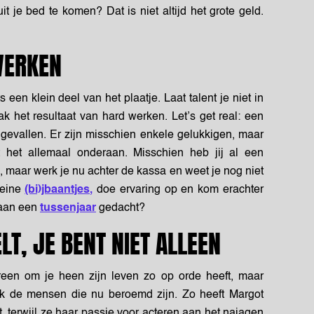
it je bed te komen? Dat is niet altijd het grote geld.
WERKEN
s een klein deel van het plaatje. Laat talent je niet in
k het resultaat van hard werken. Let’s get real: een
 gevallen. Er zijn misschien enkele gelukkigen, maar
het allemaal onderaan. Misschien heb jij al een
, maar werk je nu achter de kassa en weet je nog niet
leine
(bi)jbaantjes,
doe ervaring op en kom erachter
 aan een
tussenjaar
gedacht?
LT, JE BENT NIET ALLEEN
ereen om je heen zijn leven zo op orde heeft, maar
Ook de mensen die nu beroemd zijn. Zo heeft Margot
 terwijl ze haar passie voor acteren aan het najagen