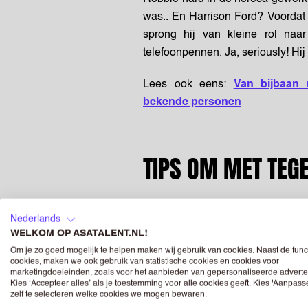
was.
. En Harrison Ford? Voordat 
sprong hij van kleine rol naa
telefoonpennen. Ja, seriously! Hij
Lees ook eens:
Van bijbaan
bekende personen
TIPS OM MET TEG
Verdrink in p
ositivit
Nederlands
Wanneer alles om je heen lijkt in
WELKOM OP ASATALENT.NL!
off-day te hebben. Het is als m
Om je zo goed mogelijk te helpen maken wij gebruik van cookies. Naast de func
cookies, maken we ook gebruik van statistische cookies en cookies voor
surfen, soms surf je er soepel 
marketingdoeleinden, zoals voor het aanbieden van gepersonaliseerde adverte
maar laat ze je niet opslokken.
Kies ‘Accepteer alles’ als je toestemming voor alle cookies geeft. Kies 'Aanpas
zelf te selecteren welke cookies we mogen bewaren.
favoriete muziek (
luister je favo