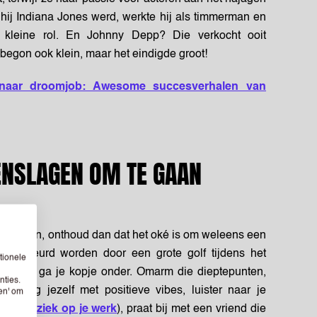
hij Indiana Jones werd, werkte hij als timmerman en
r kleine rol. En Johnny Depp? Die verkocht ooit
 begon ook klein, maar het eindigde groot!
 naar droomjob: Awesome succesverhalen van
ENSLAGEN OM TE GAAN
eit
 te storten, onthoud dan dat het oké is om weleens een
eegesleurd worden door een grote golf tijdens het
tionele
op, soms ga je kopje onder. Omarm die dieptepunten,
nties.
 Omring jezelf met positieve vibes, luister naar je
sen' om
riete muziek op je werk
), praat bij met een vriend die