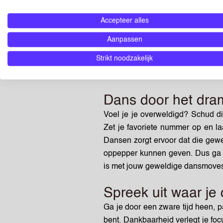
je opvrolijkt, of bekijk grappige v
Accepteer alles
Kleine stapjes
Aanpassen
Wanneer uitdagingen zich opstap
Strikt noodzakelijk
Ga ze één voor één te lijf, als de 
dat in de soep loopt, verdeel het 
Dans door het dr
Voel je je overweldigd? Schud di
Zet je favoriete nummer op en la
Dansen zorgt ervoor dat die gewe
oppepper kunnen geven. Dus ga e
is met jouw geweldige dansmove
Spreek uit waar je
Ga je door een zware tijd heen
, 
bent. Dankbaarheid verlegt je foc