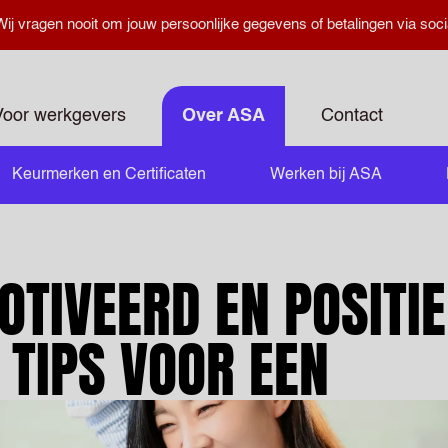
ij vragen nooit om jouw persoonlijke gegevens of betalingen via soci
Voor werkgevers
Over ASA
Contact
Keurmerken en Certificaten
Werken bij ASA
OTIVEERD EN POSITIE
 TIPS VOOR EEN