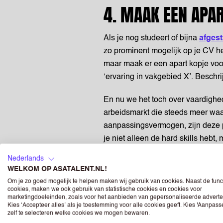
4. MAAK EEN APA
Als je nog studeert of bijna
afges
zo prominent mogelijk op je CV he
maar maak er een apart kopje voor
‘ervaring in vakgebied X’. Beschri
En nu we het toch over vaardighede
arbeidsmarkt die steeds meer wa
aanpassingsvermogen, zijn deze p
je niet alleen de hard skills hebt,
5. ZOEK EEN OPLO
Nederlands
WELKOM OP ASATALENT.NL!
WOORDEN
Om je zo goed mogelijk te helpen maken wij gebruik van cookies. Naast de func
cookies, maken we ook gebruik van statistische cookies en cookies voor
marketingdoeleinden, zoals voor het aanbieden van gepersonaliseerde adverte
Past een zin her en der niet op é
Kies ‘Accepteer alles’ als je toestemming voor alle cookies geeft. Kies 'Aanpas
zelf te selecteren welke cookies we mogen bewaren.
volgende regel te staan? Dat is z