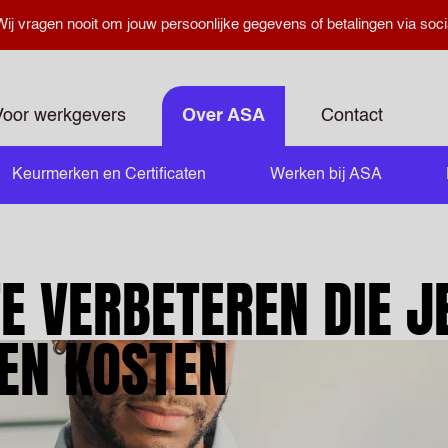
ij vragen nooit om jouw persoonlijke gegevens of betalingen via soci
Voor werkgevers
Over ASA
Contact
Keurmerken en Certificaten
Werken bij ASA
TE VERBETEREN DIE J
EN KOSTEN