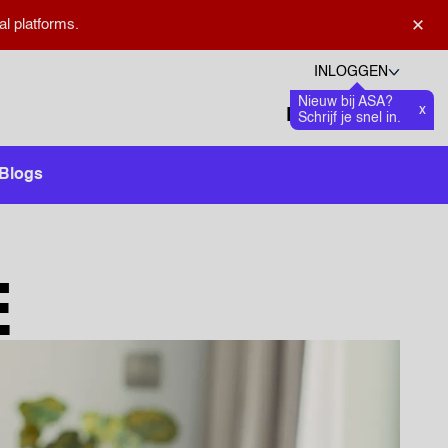
×
al platforms.
INLOGGEN
Nieuw bij ASA?
Talen
x
Favoriete
0
Schrijf je snel in.
Zoeken openen
Blogs
E