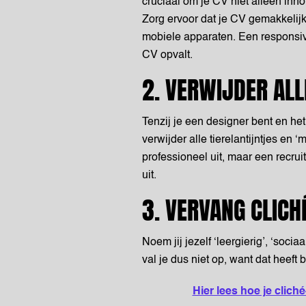
cruciaal om je CV niet alleen inho
Zorg ervoor dat je CV gemakkelij
mobiele apparaten. Een responsiv
CV opvalt.
2. VERWIJDER AL
Tenzij je een designer bent en het 
verwijder alle tierelantijntjes en 
professioneel uit, maar een recrui
uit.
3. VERVANG CLIC
Noem jij jezelf ‘leergierig’, ‘soci
val je dus niet op, want dat heeft
Hier lees hoe je cliché