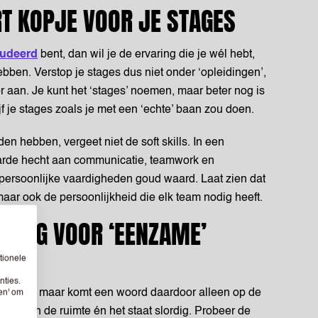
RT KOPJE VOOR JE STAGES
tudeerd
bent, dan wil je de ervaring die je wél hebt,
bben. Verstop je stages dus niet onder ‘opleidingen’,
 aan. Je kunt het ‘stages’ noemen, maar beter nog is
jf je stages zoals je met een ‘echte’ baan zou doen.
n hebben, vergeet niet de soft skills. In een
arde hecht aan communicatie, teamwork en
ersoonlijke vaardigheden goud waard. Laat zien dat
 maar ook de persoonlijkheid die elk team nodig heeft.
SSING VOOR ‘EENZAME’
tionele
nties.
én regel, maar komt een woord daardoor alleen op de
sen' om
onde van de ruimte én het staat slordig. Probeer de