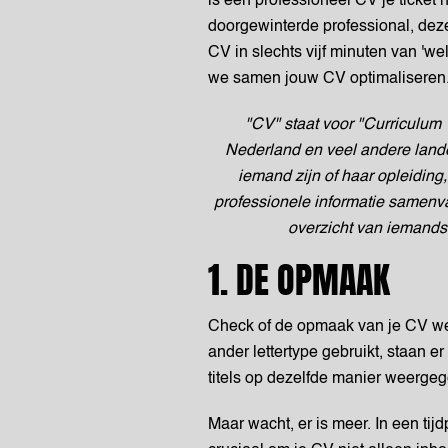
is een professioneel CV je ticket n
doorgewinterde professional, deze
CV in slechts vijf minuten van 'we
we samen jouw CV optimaliseren
"CV" staat voor "Curriculum V
Nederland en veel andere land
iemand zijn of haar opleiding
professionele informatie samenvat
overzicht van iemands 
1. DE OPMAAK
Check of de opmaak van je CV wel
ander lettertype gebruikt, staan er
titels op dezelfde manier weergegev
Maar wacht, er is meer. In een tij