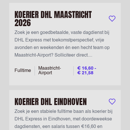
KOERIER DHL MAASTRICHT
2026
Bewaar vac
Zoek je een goedbetaalde, vaste dagdienst bij
DHL Express met toekomstperspectief, vrije
avonden en weekenden én een hecht team op
Maastricht-Airport? Solliciteer direct....
Maastricht-
€ 16,60 -
Fulltime
Airport
€ 21,58
KOERIER DHL EINDHOVEN
Bewaar vac
Zoek je een stabiele fulltime baan als koerier bij
DHL Express in Eindhoven, met doordeweekse
dagdiensten, een salaris tussen €16,60 en