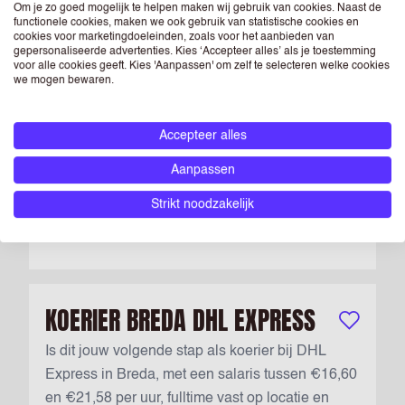
Om je zo goed mogelijk te helpen maken wij gebruik van cookies. Naast de
Nieuw
functionele cookies, maken we ook gebruik van statistische cookies en
TRANSPORT PLANNER ALBERT
cookies voor marketingdoeleinden, zoals voor het aanbieden van
gepersonaliseerde advertenties. Kies ‘Accepteer alles’ als je toestemming
HEIJN PARTTIME (OSS)
Bewaar vac
voor alle cookies geeft. Kies 'Aanpassen' om zelf te selecteren welke cookies
we mogen bewaren.
Zoek je in Oss een flexibele, goedbetaalde
bijbaan bij Albert Heijn Transport met wekelijks
Accepteer alles
loon, sterke voorwaarden, hecht team en
groeikansen in logistieke planning? Solliciteer
Aanpassen
direct....
Strikt noodzakelijk
Parttime
Oss
€ 19,60
KOERIER BREDA DHL EXPRESS
Bewaar vac
Is dit jouw volgende stap als koerier bij DHL
Express in Breda, met een salaris tussen €16,60
en €21,58 per uur, fulltime vast op locatie en