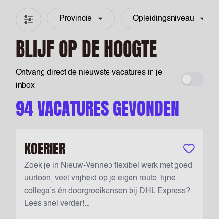
Provincie
Opleidingsniveau
Filter & zoeken
BLIJF OP DE HOOGTE
Ontvang direct de nieuwste vacatures in je
Maak ee
inbox
94 VACATURES GEVONDEN
KOERIER
Bewaar vac
Zoek je in Nieuw-Vennep flexibel werk met goed
uurloon, veel vrijheid op je eigen route, fijne
collega’s én doorgroeikansen bij DHL Express?
Lees snel verder!...