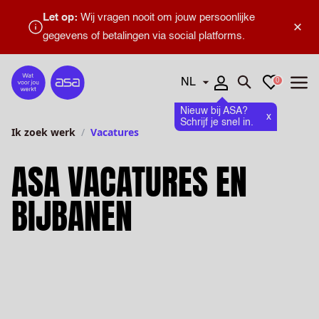
Let op:
Wij vragen nooit om jouw persoonlijke
×
gegevens of betalingen via social platforms.
Talen
Favorieten
0
Home
Zoeken openen
Menu
Nieuw bij ASA?
x
Schrijf je snel in.
Ik zoek werk
Vacatures
ASA VACATURES EN
BIJBANEN