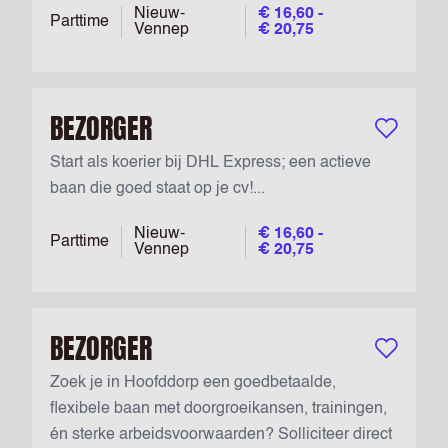
Nieuw-
€ 16,60 -
Parttime
Vennep
€ 20,75
BEZORGER
Bewaar vac
Start als koerier bij DHL Express; een actieve
baan die goed staat op je cv!...
Nieuw-
€ 16,60 -
Parttime
Vennep
€ 20,75
BEZORGER
Bewaar vac
Zoek je in Hoofddorp een goedbetaalde,
flexibele baan met doorgroeikansen, trainingen,
én sterke arbeidsvoorwaarden? Solliciteer direct