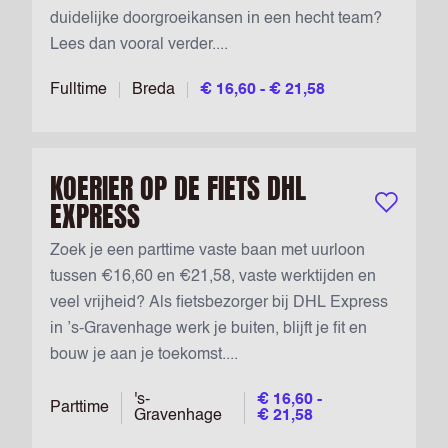
duidelijke doorgroeikansen in een hecht team?
Lees dan vooral verder....
Fulltime
Breda
€ 16,60 - € 21,58
KOERIER OP DE FIETS DHL
EXPRESS
Bewaar vac
Zoek je een parttime vaste baan met uurloon
tussen €16,60 en €21,58, vaste werktijden en
veel vrijheid? Als fietsbezorger bij DHL Express
in ’s-Gravenhage werk je buiten, blijft je fit en
bouw je aan je toekomst....
's-
€ 16,60 -
Parttime
Gravenhage
€ 21,58