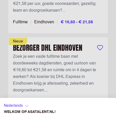
€21,58 per uur, goede voorwaarden, gezellig
team en doorgroeikansen?...
Fulltime
Eindhoven
€ 16,60 - € 21,58
Nieuw
BEZORGER DHL EINDHOVEN
Bewaar vac
Zoek je een vaste fulltime baan met
doordeweeks dagdiensten, goed uurloon van
€16,60 tot €21,58 en ruimte om in 4 dagen te
werken? Als koerier bij DHL Express in
Eindhoven krijg je afwisseling, zekerheid en
doorgroeikansen....
Fulltime
Eindhoven
€ 16,60 - € 21,58
Nederlands
WELKOM OP ASATALENT.NL!