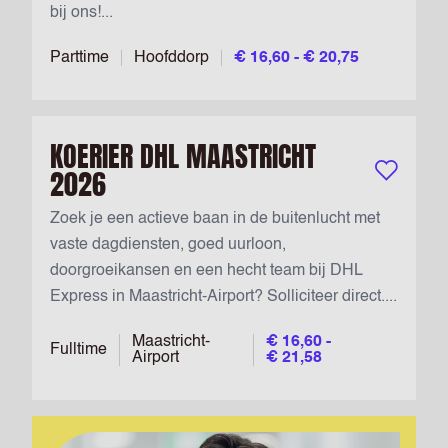
bij ons!...
Parttime
Hoofddorp
€ 16,60 - € 20,75
KOERIER DHL MAASTRICHT
2026
Bewaar vac
Zoek je een actieve baan in de buitenlucht met
vaste dagdiensten, goed uurloon,
doorgroeikansen en een hecht team bij DHL
Express in Maastricht-Airport? Solliciteer direct....
Maastricht-
€ 16,60 -
Fulltime
Airport
€ 21,58