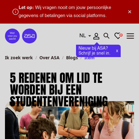
Let op:
Wij vragen nooit om jouw persoonlijke
×
gegevens of betalingen via social platforms.
Talen
Favorieten
0
Home
Zoeken openen
Menu
Nieuw bij ASA?
x
Schrijf je snel in.
Ik zoek werk
Over ASA
Blogs
Item
5 REDENEN OM LID TE
WORDEN BIJ EEN
STUDENTENVERENIGING