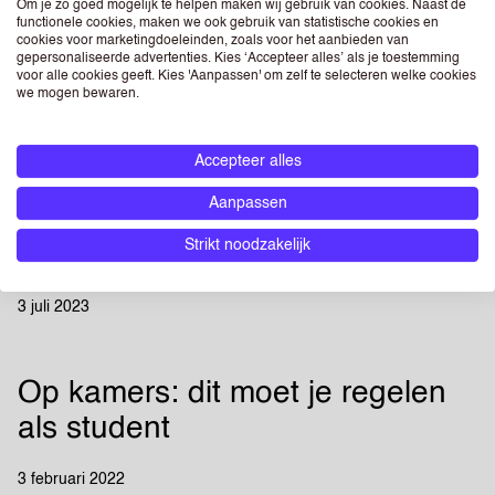
Om je zo goed mogelijk te helpen maken wij gebruik van cookies. Naast de
functionele cookies, maken we ook gebruik van statistische cookies en
De Hotspots voor Start-ups en
cookies voor marketingdoeleinden, zoals voor het aanbieden van
gepersonaliseerde advertenties. Kies ‘Accepteer alles’ als je toestemming
Innovatie in Nederland
voor alle cookies geeft. Kies 'Aanpassen' om zelf te selecteren welke cookies
we mogen bewaren.
2 augustus 2023
Accepteer alles
Aanpassen
5 Tips voor stressvrij telefoneren
Strikt noodzakelijk
- Breek met je belangst
3 juli 2023
Op kamers: dit moet je regelen
als student
3 februari 2022