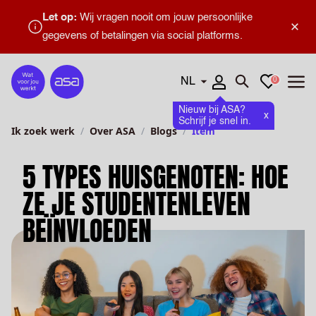
Let op:
Wij vragen nooit om jouw persoonlijke
×
gegevens of betalingen via social platforms.
Talen
Favorieten
0
Home
Zoeken openen
Menu
Nieuw bij ASA?
x
Schrijf je snel in.
Ik zoek werk
Over ASA
Blogs
Item
5 TYPES HUISGENOTEN: HOE
ZE JE STUDENTENLEVEN
BEÏNVLOEDEN