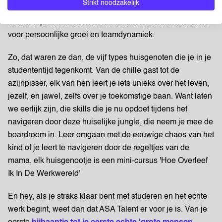
Strikt noodzakelijk
je om kritiek te ontvangen en te geven, een vaardigheid
die in de professionele wereld van onschatbare waarde is
voor persoonlijke groei en teamdynamiek.
Zo, dat waren ze dan, de vijf types huisgenoten die je in je
studententijd tegenkomt. Van de chille gast tot de
azijnpisser, elk van hen leert je iets unieks over het leven,
jezelf, en jawel, zelfs over je toekomstige baan. Want laten
we eerlijk zijn, die skills die je nu opdoet tijdens het
navigeren door deze huiselijke jungle, die neem je mee de
boardroom in. Leer omgaan met de eeuwige chaos van het
kind of je leert te navigeren door de regeltjes van de
mama, elk huisgenootje is een mini-cursus 'Hoe Overleef
Ik In De Werkwereld'
En hey, als je straks klaar bent met studeren en het echte
werk begint, weet dan dat ASA Talent er voor je is. Van je