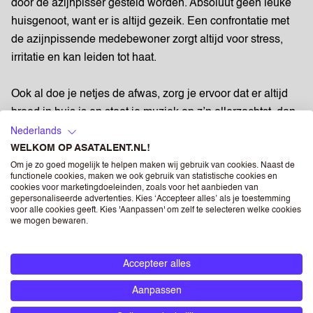
door de azijnpisser gesteld worden. Absoluut geen leuke
huisgenoot, want er is altijd gezeik. Een confrontatie met
de azijnpissende medebewoner zorgt altijd voor stress,
irritatie en kan leiden tot haat.
Ook al doe je netjes de afwas, zorg je ervoor dat er altijd
brood in huis is en staat je muziek op z’n allerzachtst, dan
zijn er weer andere ‘problemen’ waar deze azijnpisser
Nederlands
WELKOM OP ASATALENT.NL!
over moet zeiken. Klikt ook graag tegenover de huisbaas.
Om je zo goed mogelijk te helpen maken wij gebruik van cookies. Naast de
functionele cookies, maken we ook gebruik van statistische cookies en
Een huisgenoot als deze hebben is alleen maar nadelig,
cookies voor marketingdoeleinden, zoals voor het aanbieden van
gepersonaliseerde advertenties. Kies ‘Accepteer alles’ als je toestemming
want de azijnpisser maakt het leven van alle andere
voor alle cookies geeft. Kies 'Aanpassen' om zelf te selecteren welke cookies
huisgenoten zuur. Wegpesten of verhuizen naar een ander
we mogen bewaren.
studentenhuis is waarschijnlijk de enige manier om van
deze zeikstraal af te komen.
Accepteer alles
De confrontatie met de azijnpisser is een uitstekende
Aanpassen
oefening in conflictmanagement en assertiviteit. Het leert