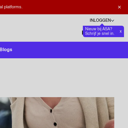
×
al platforms.
INLOGGEN
Nieuw bij ASA?
Talen
x
Favoriete
0
Schrijf je snel in.
Zoeken openen
Blogs