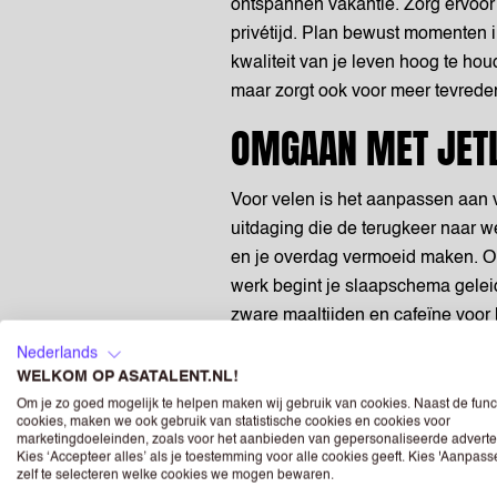
ontspannen vakantie. Zorg ervoor 
privétijd. Plan bewust momenten i
kwaliteit van je leven hoog te hou
maar zorgt ook voor meer tevreden
OMGAAN MET JET
Voor velen is het aanpassen aan 
uitdaging die de terugkeer naar we
en je overdag vermoeid maken. Om 
werk begint je slaapschema geleid
zware maaltijden en cafeïne voor 
aan natuurlijk licht gedurende de d
Nederlands
een betere nachtrust, waardoor je
WELKOM OP ASATALENT.NL!
gaan.
Om je zo goed mogelijk te helpen maken wij gebruik van cookies. Naast de func
cookies, maken we ook gebruik van statistische cookies en cookies voor
WEES NIET TE STR
marketingdoeleinden, zoals voor het aanbieden van gepersonaliseerde adverte
Kies ‘Accepteer alles’ als je toestemming voor alle cookies geeft. Kies 'Aanpas
zelf te selecteren welke cookies we mogen bewaren.