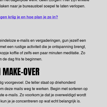
 van het dagelijkse werk. Geen zorgen! Hier zijn enkele
laken naar je bureaustoel soepel te laten verlopen.
gen krijg je en hoe plan je ze in?
 eindeloze e-mails en vergaderingen, gun jezelf een
met een rustige activiteit die je ontspanning brengt,
opje koffie of zelfs een paar minuten meditatie. Zo
m de dag fris te beginnen.
N MAKE-OVER
ig voorgevoel. De teller staat op driehonderd
om deze mails weg te werken. Begin met sorteren op
kste e-mails. Zo voorkom je dat je overweldigd wordt
un je je concentreren op wat echt belangrijk is.