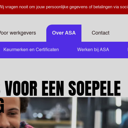
ij vragen nooit om jouw persoonlijke gegevens of betalingen via soci
Voor werkgevers
Over ASA
Contact
Keurmerken en Certificaten
Werken bij ASA
S VOOR EEN SOEPELE
G