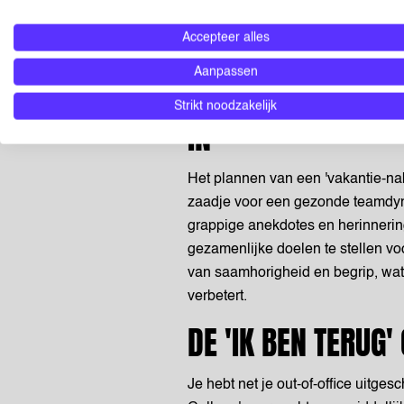
Onthoud dat het normaal is om ti
te voelen. Wees mild voor jezelf e
Accepteer alles
Rome is niet in één dag gebouwd
Aanpassen
PLAN EEN 'VAKANT
Strikt noodzakelijk
IN
Het plannen van een 'vakantie-nab
zaadje voor een gezonde teamdyna
grappige anekdotes en herinnering
gezamenlijke doelen te stellen v
van saamhorigheid en begrip, wat
verbetert.
DE 'IK BEN TERUG'
Je hebt net je out-of-office uitge