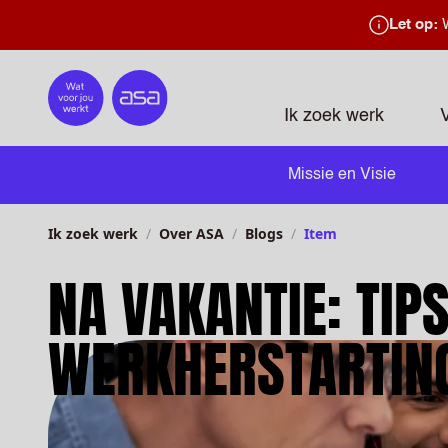
Let op:
W
Home
Ik zoek werk
Missie en Visie
Ik zoek werk
Over ASA
Blogs
Item
NA VAKANTIE: TIP
WERKHERSTARTIN