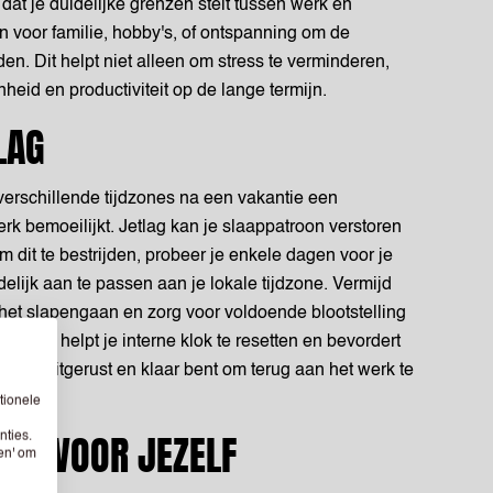
dat je duidelijke grenzen stelt tussen werk en
n voor familie, hobby's, of ontspanning om de
den. Dit helpt niet alleen om stress te verminderen,
heid en productiviteit op de lange termijn.
LAG
verschillende tijdzones na een vakantie een
rk bemoeilijkt. Jetlag kan je slaappatroon verstoren
dit te bestrijden, probeer je enkele dagen voor je
elijk aan te passen aan je lokale tijdzone. Vermijd
het slapengaan en zorg voor voldoende blootstelling
ag. Dit helpt je interne klok te resetten en bevordert
 meer uitgerust en klaar bent om terug aan het werk te
tionele
ENG VOOR JEZELF
nties.
sen' om