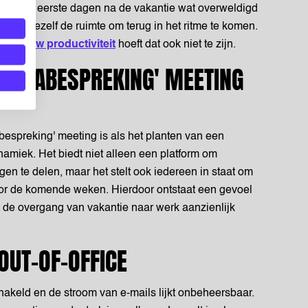
jdens de eerste dagen na de vakantie wat overweldigd
n geef jezelf de ruimte om terug in het ritme te komen.
, en
jouw productiviteit
hoeft dat ook niet te zijn.
IE-NABESPREKING' MEETING
espreking' meeting is als het planten van een
miek. Het biedt niet alleen een platform om
en te delen, maar het stelt ook iedereen in staat om
oor de komende weken. Hierdoor ontstaat een gevoel
 de overgang van vakantie naar werk aanzienlijk
 OUT-OF-OFFICE
schakeld en de stroom van e-mails lijkt onbeheersbaar.