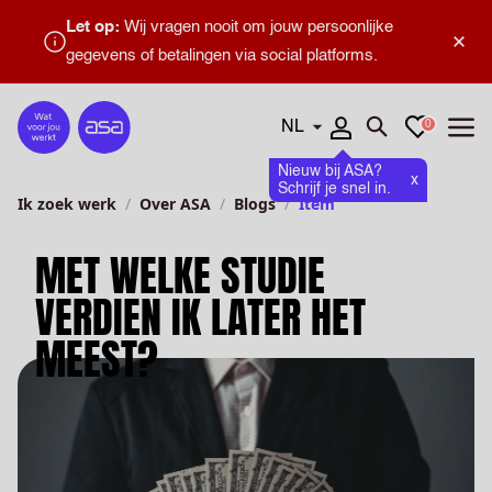
Let op:
Wij vragen nooit om jouw persoonlijke
×
gegevens of betalingen via social platforms.
Talen
Favorieten
0
Home
Zoeken openen
Menu
Nieuw bij ASA?
x
Schrijf je snel in.
Ik zoek werk
Over ASA
Blogs
Item
MET WELKE STUDIE
VERDIEN IK LATER HET
MEEST?