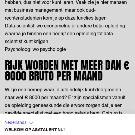
hebben, dus niet voor kunt leren. Vaak zie je hier mensen
met business management, maar ook oud-
rechtenstudenten kom je op deze functies tegen
Data-scientist: wo econometrie of andere bèta- opleiding
waarna je binnen een bedrijf een opleiding tot data-
scientist kunt krijgen
Psycholoog: wo psychologie
RIJK WORDEN MET MEER DAN €
8000 BRUTO PER MAAND
Wil je een beroep waar je uiteindelijk kunt doorgroeien
naar wel € 8000 per maand? Er zijn specialismen vanuit
de opleiding geneeskunde die ervoor zorgen dat je een
gewilde specialist met een hoog salaris bent. Chirurg is
zo’n voorbeeld. Geen makkelijk beroep, omdat je letterlijk
Nederlands
leven en dood in handen hebt. Tandartsen en
WELKOM OP ASATALENT.NL!