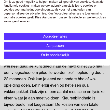
kaakchirurgen kunnen het ook ver schoppen. Dit is heel
Om je zo goed mogelijk te helpen maken wij gebruik van cookies. Naast de
functionele cookies, maken we ook gebruik van statistische cookies en
duidelijk een beroep waar je natuurlijk interesse moet
cookies voor marketingdoeleinden, zoals voor het aanbieden van
gepersonaliseerde advertenties. Kies ‘Accepteer alles’ als je toestemming
liggen. Minister is ook zo’n voorbeeld. In de politiek werk je
voor alle cookies geeft. Kies 'Aanpassen' om zelf te selecteren welke cookies
eigenlijk 24/7 en zijn alle ogen op je gericht terwijl jij
we mogen bewaren.
medeverantwoordelijk bent voor het hele land. Heel
intensief, maar het betaalt wel goed.
Accepteer alles
Piloot worden
Aanpassen
Een ander beroep waar je in deze categorie aan kan
Strikt noodzakelijk
denken, is (co-)piloot. De opleiding niet heel lang maar is
wel heel duur. Je kunt direct naar de havo of het vwo naar
een vliegschool om piloot te worden, zo’ n opleiding duurt
22 maanden. Ook kun je eerst een andere hbo of wo-
opleiding doen. Let hierbij even op het eisen qua
vakkenpakket. Ook zijn er een aantal medische en fysieke
eisen waar je aan moet voldoen. Kleurenblindheid is
bijvoorbeeld niet toegestaan! De kosten van een totale