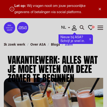
Let op:
Wij vragen nooit om jouw persoonlijke
×
gegevens of betalingen via social platforms.
Talen
Favorieten
0
Home
Zoeken openen
Menu
Nieuw bij ASA?
x
Schrijf je snel in.
Ik zoek werk
Over ASA
Blogs
Item
VAKANTIEWERK: ALLES WAT
JE MOET WETEN OM DEZE
ZOMER TE BEGINNEN