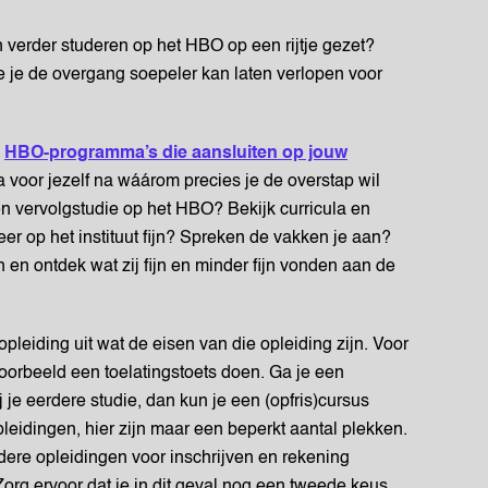
 verder studeren op het HBO op een rijtje gezet?
je de overgang soepeler kan laten verlopen voor
e
HBO-programma’s die aansluiten op jouw
a voor jezelf na wáárom precies je de overstap wil
en vervolgstudie op het HBO? Bekijk curricula en
er op het instituut fijn? Spreken de vakken je aan?
 en ontdek wat zij fijn en minder fijn vonden aan de
 opleiding uit wat de eisen van die opleiding zijn. Voor
oorbeeld een toelatingstoets doen. Ga je een
j je eerdere studie, dan kun je een (opfris)cursus
leidingen, hier zijn maar een beperkt aantal plekken.
dere opleidingen voor inschrijven en rekening
Zorg ervoor dat je in dit geval nog een tweede keus