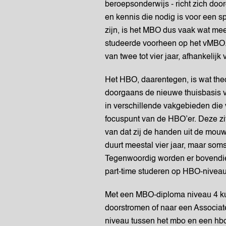
beroepsonderwijs - richt zich doo
en kennis die nodig is voor een s
zijn, is het MBO dus vaak wat me
studeerde voorheen op het vMBO.
van twee tot vier jaar, afhankelijk
Het HBO, daarentegen, is wat theo
doorgaans de nieuwe thuisbasis v
in verschillende vakgebieden die 
focuspunt van de HBO’er. Deze zit
van dat zij de handen uit de mou
duurt meestal vier jaar, maar som
Tegenwoordig worden er bovendie
part-time studeren op HBO-niveau
Met een MBO-diploma niveau 4 ku
doorstromen of naar een Associate
niveau tussen het mbo en een hbo-