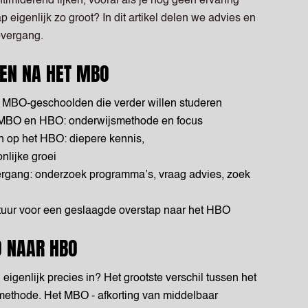
imiderend lijken, vooral als je nog geen ervaring
 eigenlijk zo groot? In dit artikel delen we advies en
overgang.
REN NA HET MBO
 MBO-geschoolden die verder willen studeren
n MBO en HBO: onderwijsmethode en focus
n op het HBO: diepere kennis,
nlijke groei
ergang: onderzoek programma’s, vraag advies, zoek
ctuur voor een geslaagde overstap naar het HBO
 NAAR HBO
igenlijk precies in? Het grootste verschil tussen het
ethode. Het MBO - afkorting van middelbaar