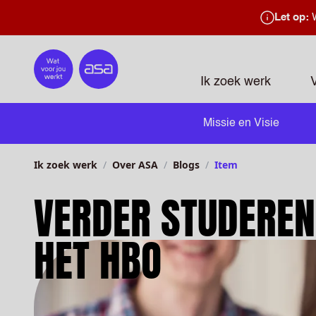
Let op:
W
Home
Ik zoek werk
Missie en Visie
Ik zoek werk
Over ASA
Blogs
Item
VERDER STUDEREN
HET HBO