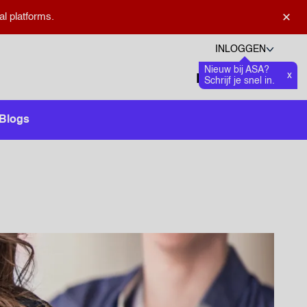
×
al platforms.
INLOGGEN
Nieuw bij ASA?
Talen
x
Favoriete
0
Schrijf je snel in.
Zoeken openen
Blogs