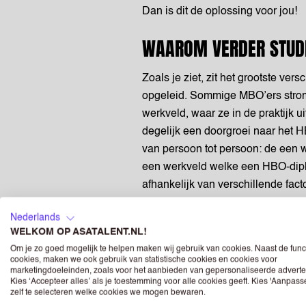
Dan is dit de oplossing voor jou!
WAAROM VERDER STUDE
Zoals je ziet, zit het grootste v
opgeleid. Sommige MBO’ers strom
werkveld, waar ze in de praktijk 
degelijk een doorgroei naar het 
van persoon tot persoon: de een w
een werkveld welke een HBO-dipl
afhankelijk van verschillende fac
Een diepere kennis
: Een HBO
Nederlands
WELKOM OP ASATALENT.NL!
bestaande kennis te duiken. J
Om je zo goed mogelijk te helpen maken wij gebruik van cookies. Naast de func
extensie van een vakgebied, 
cookies, maken we ook gebruik van statistische cookies en cookies voor
begrip van de theoretische asp
marketingdoeleinden, zoals voor het aanbieden van gepersonaliseerde adverte
Kies ‘Accepteer alles’ als je toestemming voor alle cookies geeft. Kies 'Aanpas
sterke basis voor het werkveld
zelf te selecteren welke cookies we mogen bewaren.
Carrièremogelijkheden en pe