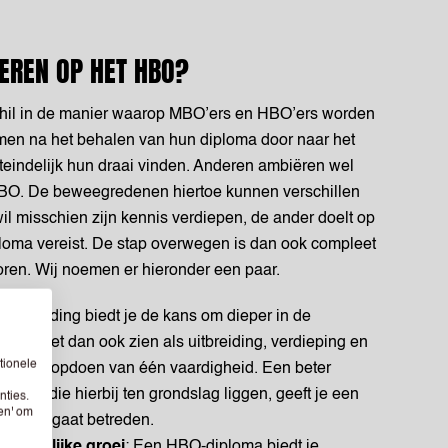
REN OP HET HBO?
erschil in de manier waarop MBO’ers en HBO’ers worden
en na het behalen van hun diploma door naar het
uiteindelijk hun draai vinden. Anderen ambiëren wel
HBO. De beweegredenen hiertoe kunnen verschillen
il misschien zijn kennis verdiepen, de ander doelt op
oma vereist. De stap overwegen is dan ook compleet
toren. Wij noemen er hieronder een paar.
-opleiding biedt je de kans om dieper in de
e kan het dan ook zien als uitbreiding, verdieping en
tionele
niet het opdoen van één vaardigheid. Een beter
ecten die hierbij ten grondslag liggen, geeft je een
nties.
sen' om
 wat je gaat betreden.
rsoonlijke groei
: Een HBO-diploma biedt je