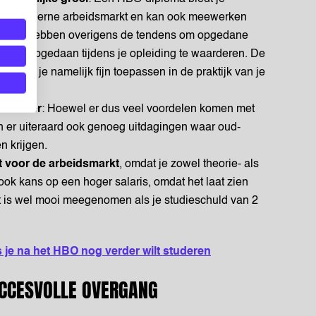
 de moderne arbeidsmarkt en kan ook meewerken
gevers hebben overigens de tendens om opgedane
j hebt opgedaan tijdens je opleiding te waarderen. De
d, kan je namelijk fijn toepassen in de praktijk van je
s MBO’er
: Hoewel er dus veel voordelen komen met
n er uiteraard ook genoeg uitdagingen waar oud-
 krijgen.
t voor de arbeidsmarkt
, omdat je zowel theorie- als
ook kans op een hoger salaris, omdat het laat zien
at is wel mooi meegenomen als je studieschuld van 2
s je na het HBO nog verder wilt studeren
SUCCESVOLLE OVERGANG