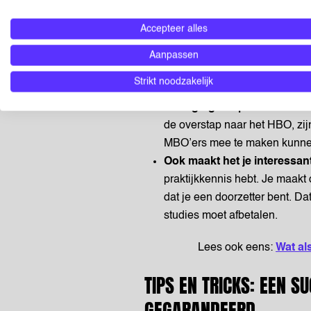
doorgaans andere kansen op
Accepteer alles
aan een hoger salaris. Werk
kennis en vaardigheden die ji
Aanpassen
theorie die jou wordt aangeleer
Strikt noodzakelijk
toekomstige werkgever.
Uitdagingen op het HBO al
de overstap naar het HBO, zij
MBO’ers mee te maken kunnen
Ook maakt het je interessan
praktijkkennis hebt. Je maakt 
dat je een doorzetter bent. D
studies moet afbetalen.
Lees ook eens:
Wat al
TIPS EN TRICKS: EEN 
GEGARANDEERD