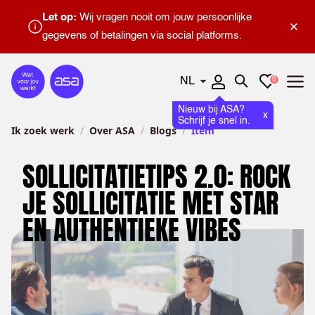
Let op:
Wij vragen nooit om jouw persoonlijke
×
gegevens of betalingen via social platforms.
Talen
Favorieten
0
Home
Zoeken openen
Menu
Nieuw bij ASA?
x
Schrijf je snel in.
Ik zoek werk
Over ASA
Blogs
Item
SOLLICITATIETIPS 2.0: ROCK
JE SOLLICITATIE MET STAR
EN AUTHENTIEKE VIBES